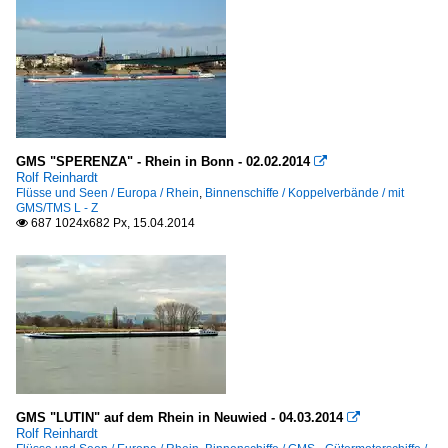
GMS "SPERENZA" - Rhein in Bonn - 02.02.2014

Rolf Reinhardt
Flüsse und Seen / Europa / Rhein
,
Binnenschiffe / Koppelverbände / mit
GMS/TMS L - Z
687 1024x682 Px, 15.04.2014

GMS "LUTIN" auf dem Rhein in Neuwied - 04.03.2014

Rolf Reinhardt