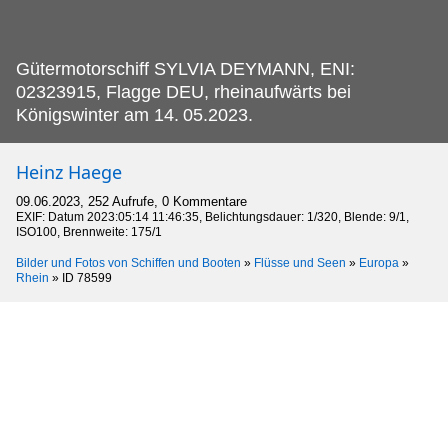
Gütermotorschiff SYLVIA DEYMANN, ENI:
02323915, Flagge DEU, rheinaufwärts bei
Königswinter am 14.
05.2023.
Heinz Haege
09.06.2023, 252 Aufrufe, 0 Kommentare
EXIF: Datum 2023:05:14 11:46:35, Belichtungsdauer: 1/320, Blende: 9/1,
ISO100, Brennweite: 175/1
Bilder und Fotos von Schiffen und Booten
»
Flüsse und Seen
»
Europa
»
Rhein
»
ID 78599