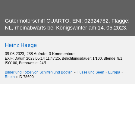
Gütermotorschiff CUARTO, ENI: 02324782, Flagge:
NL, rheinabwärts bei Königswinter am 14.
05.2023.
Heinz Haege
09.06.2023, 238 Aufrufe, 0 Kommentare
EXIF: Datum 2023:05:14 11:47:25, Belichtungsdauer: 1/100, Blende: 9/1,
ISO100, Brennweite: 24/1
Bilder und Fotos von Schiffen und Booten
»
Flüsse und Seen
»
Europa
»
Rhein
»
ID 78600