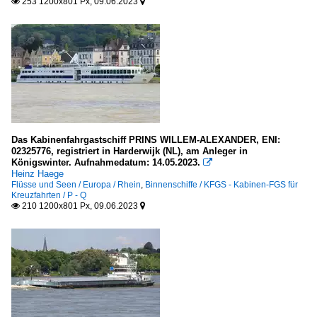
253 1200x801 Px, 09.06.2023


Das Kabinenfahrgastschiff PRINS WILLEM-ALEXANDER, ENI:
02325776, registriert in Harderwijk (NL), am Anleger in
Königswinter. Aufnahmedatum: 14.05.2023.

Heinz Haege
Flüsse und Seen / Europa / Rhein
,
Binnenschiffe / KFGS - Kabinen-FGS für
Kreuzfahrten / P - Q
210 1200x801 Px, 09.06.2023

