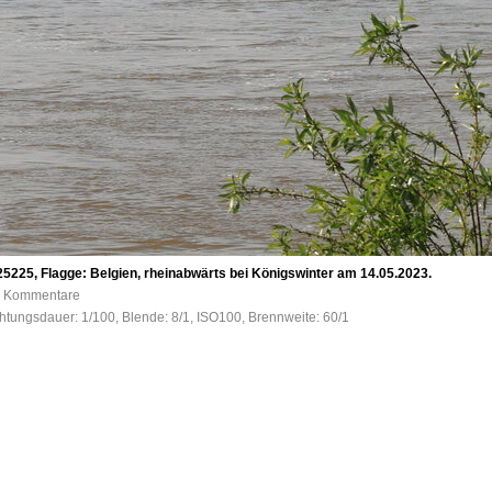
5225, Flagge: Belgien, rheinabwärts bei Königswinter am 14.05.2023.
 0 Kommentare
htungsdauer: 1/100, Blende: 8/1, ISO100, Brennweite: 60/1