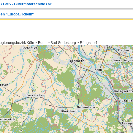
 / GMS - Gütermotorschiffe / M"
en / Europa / Rhein"
Regierungsbezirk Köln > Bonn > Bad Godesberg > Rüngsdorf