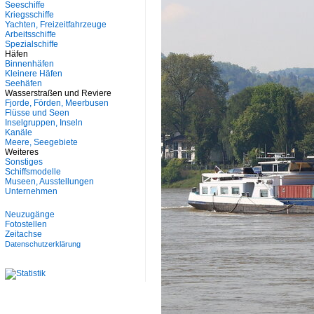
Seeschiffe
Kriegsschiffe
Yachten, Freizeitfahrzeuge
Arbeitsschiffe
Spezialschiffe
Häfen
Binnenhäfen
Kleinere Häfen
Seehäfen
Wasserstraßen und Reviere
Fjorde, Förden, Meerbusen
Flüsse und Seen
Inselgruppen, Inseln
Kanäle
Meere, Seegebiete
Weiteres
Sonstiges
Schiffsmodelle
Museen, Ausstellungen
Unternehmen
Neuzugänge
Fotostellen
Zeitachse
Datenschutzerklärung