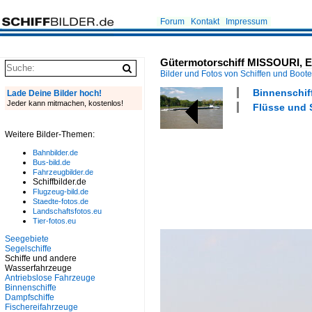
Forum
Kontakt
Impressum
Gütermotorschiff MISSOURI, EN
Bilder und Fotos von Schiffen und Boot
Binnenschiff
Lade Deine Bilder hoch!
Jeder kann mitmachen, kostenlos!
Flüsse und 
Weitere Bilder-Themen:
Bahnbilder.de
Bus-bild.de
Fahrzeugbilder.de
Schiffbilder.de
Flugzeug-bild.de
Staedte-fotos.de
Landschaftsfotos.eu
Tier-fotos.eu
Seegebiete
Segelschiffe
Schiffe und andere
Wasserfahrzeuge
Antriebslose Fahrzeuge
Binnenschiffe
Dampfschiffe
Fischereifahrzeuge