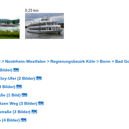
0,23 km
 > Nordrhein-Westfalen > Regierungsbezirk Köln > Bonn > Bad G
Bilder)
🗺
oy-Ufer (2 Bilder)
🗺
3 Bilder)
🗺
ße (1 Bild)
🗺
ntzen Weg (3 Bilder)
🗺
traße (3 Bilder)
🗺
(4 Bilder)
🗺