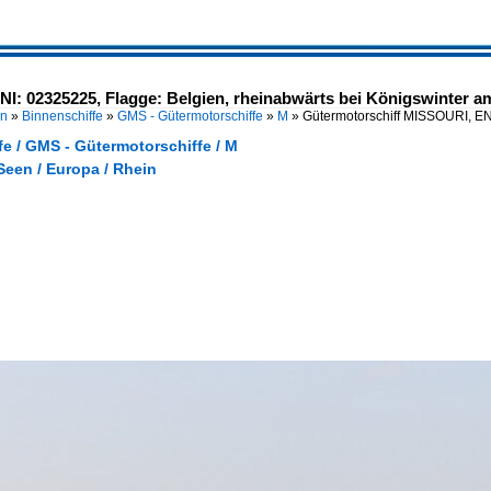
I: 02325225, Flagge: Belgien, rheinabwärts bei Königswinter am
en
»
Binnenschiffe
»
GMS - Gütermotorschiffe
»
M
»
Gütermotorschiff MISSOURI, EN
e / GMS - Gütermotorschiffe / M
Seen / Europa / Rhein