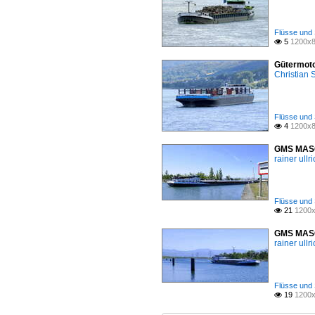
Flüsse und 
5
1200x8

Gütermoto
Christian
Flüsse und 
4
1200x8

GMS MASOR
rainer ullr
Flüsse und 
21
1200x

GMS MASOR
rainer ullr
Flüsse und 
19
1200x
