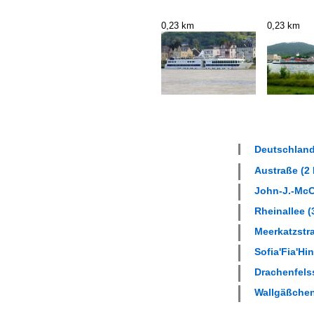
0,23 km
0,23 km
Deutschland
Austraße (2 
John-J.-McCl
Rheinallee (
Meerkatzstra
Sofia'Fia'Hi
Drachenfelss
Wallgäßchen 