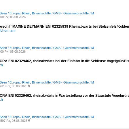
Seen / Europa / Rhein
,
Binnenschiffe / GMS - Gütermotorschiffe / M
00 Px, 05.08.2026
rschiff MAXINE DEYMANN ENI 02325839 Rheinabwärts bei Stolzenfels/Koblen
 Schürmann
Seen / Europa / Rhein
,
Binnenschiffe / GMS - Gütermotorschiffe / M
00 Px, 05.08.2026
A ENI 02329462, rheinabwärts bei der Einfahrt in die Schleuse Vogelgrün/Els
ich
Seen / Europa / Rhein
,
Binnenschiffe / GMS - Gütermotorschiffe / M
620 Px, 03.08.2026

A ENI 02329462, rheinabwärts in Wartestellung vor der Staustufe Vogelgrün/
ich
Seen / Europa / Rhein
,
Binnenschiffe / GMS - Gütermotorschiffe / M
597 Px, 03.08.2026
