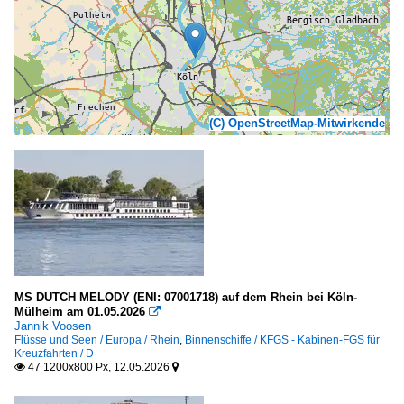
(C) OpenStreetMap-Mitwirkende
MS DUTCH MELODY (ENI: 07001718) auf dem Rhein bei Köln-
Mülheim am 01.05.2026

Jannik Voosen
Flüsse und Seen / Europa / Rhein
,
Binnenschiffe / KFGS - Kabinen-FGS für
Kreuzfahrten / D
47 1200x800 Px, 12.05.2026

