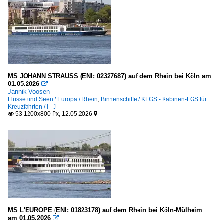
MS JOHANN STRAUSS (ENI: 02327687) auf dem Rhein bei Köln am
01.05.2026

Jannik Voosen
Flüsse und Seen / Europa / Rhein
,
Binnenschiffe / KFGS - Kabinen-FGS für
Kreuzfahrten / I - J
53 1200x800 Px, 12.05.2026


MS L'EUROPE (ENI: 01823178) auf dem Rhein bei Köln-Mülheim
am 01.05.2026
