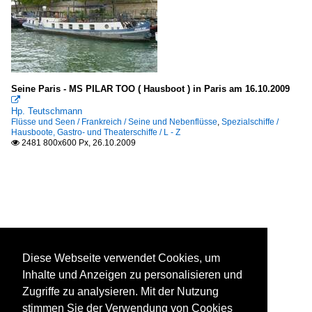
Seine Paris - MS PILAR TOO ( Hausboot ) in Paris am 16.10.2009

Hp. Teutschmann
Flüsse und Seen / Frankreich / Seine und Nebenflüsse
,
Spezialschiffe /
Hausboote, Gastro- und Theaterschiffe / L - Z
2481 800x600 Px, 26.10.2009

Diese Webseite verwendet Cookies, um
Inhalte und Anzeigen zu personalisieren und
Zugriffe zu analysieren. Mit der Nutzung
stimmen Sie der Verwendung von Cookies