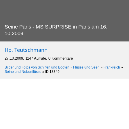
Seine Paris - MS SURPRISE in Paris am 16.
10.2009
Hp. Teutschmann
27.10.2009, 1147 Aufrufe, 0 Kommentare
Bilder und Fotos von Schiffen und Booten
»
Flüsse und Seen
»
Frankreich
»
Seine und Nebenflüsse
»
ID 13349