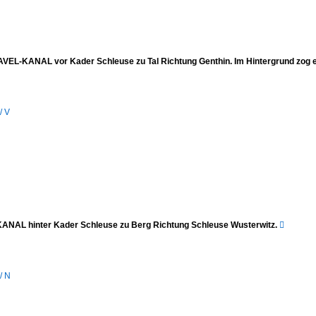
EL-KANAL vor Kader Schleuse zu Tal Richtung Genthin. Im Hintergrund zog 
/ V
AL hinter Kader Schleuse zu Berg Richtung Schleuse Wusterwitz.

/ N