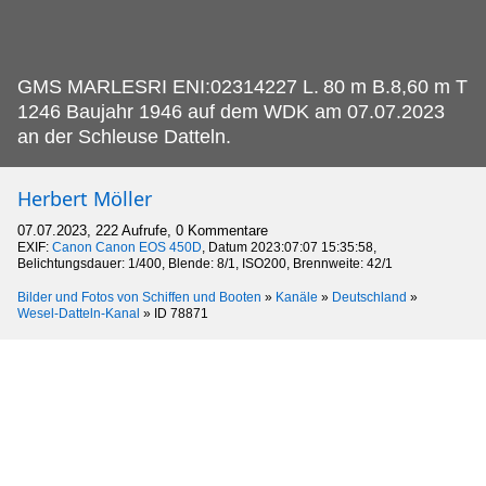
GMS MARLESRI ENI:02314227 L.
80 m B.8,60 m T
1246 Baujahr 1946 auf dem WDK am 07.07.2023
an der Schleuse Datteln.
Herbert Möller
07.07.2023, 222 Aufrufe, 0 Kommentare
EXIF:
Canon Canon EOS 450D
, Datum 2023:07:07 15:35:58,
Belichtungsdauer: 1/400, Blende: 8/1, ISO200, Brennweite: 42/1
Bilder und Fotos von Schiffen und Booten
»
Kanäle
»
Deutschland
»
Wesel-Datteln-Kanal
»
ID 78871