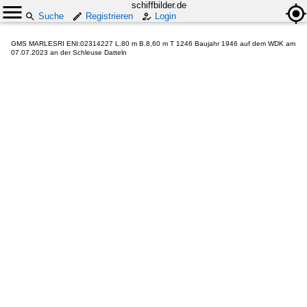
schiffbilder.de
Suche
Registrieren
Login
GMS MARLESRI ENI:02314227 L.80 m B.8,60 m T 1246 Baujahr 1946 auf dem WDK am
07.07.2023 an der Schleuse Datteln