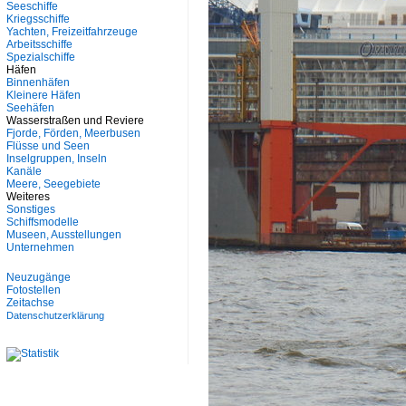
Seeschiffe
Kriegsschiffe
Yachten, Freizeitfahrzeuge
Arbeitsschiffe
Spezialschiffe
Häfen
Binnenhäfen
Kleinere Häfen
Seehäfen
Wasserstraßen und Reviere
Fjorde, Förden, Meerbusen
Flüsse und Seen
Inselgruppen, Inseln
Kanäle
Meere, Seegebiete
Weiteres
Sonstiges
Schiffsmodelle
Museen, Ausstellungen
Unternehmen
Neuzugänge
Fotostellen
Zeitachse
Datenschutzerklärung