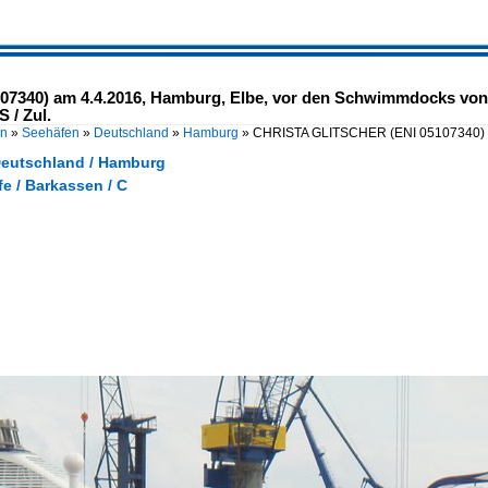
340) am 4.4.2016, Hamburg, Elbe, vor den Schwimmdocks von 
S / Zul.
en
»
Seehäfen
»
Deutschland
»
Hamburg
»
CHRISTA GLITSCHER (ENI 05107340) a
Deutschland / Hamburg
fe / Barkassen / C