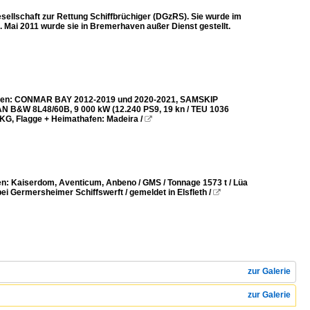
ellschaft zur Rettung Schiffbrüchiger (DGzRS). Sie wurde im
. Mai 2011 wurde sie in Bremerhaven außer Dienst gestellt.
Namen: CONMAR BAY 2012-2019 und 2020-2021, SAMSKIP
 MAN B&W 8L48/60B, 9 000 kW (12.240 PS9, 19 kn / TEU 1036
KG, Flagge + Heimathafen: Madeira /

: Kaiserdom, Aventicum, Anbeno / GMS / Tonnage 1573 t / Lüa
i Germersheimer Schiffswerft / gemeldet in Elsfleth /

zur Galerie
zur Galerie