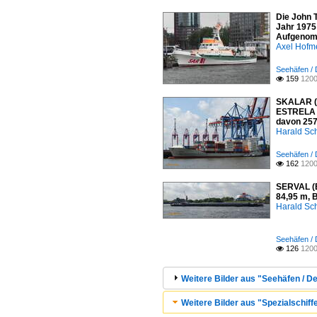
Die John 
Jahr 1975
Aufgenomm
Axel Hofme
Seehäfen /
159
1200

SKALAR (I
ESTRELA 2
davon 257
Harald Sc
Seehäfen /
162
1200

SERVAL (E
84,95 m, 
Harald Sc
Seehäfen /
126
1200

Weitere Bilder aus "Seehäfen / D
Weitere Bilder aus "Spezialschiff