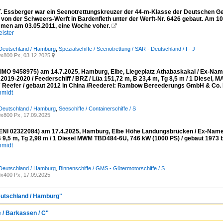
T. Essberger war ein Seenotrettungskreuzer der 44-m-Klasse der Deutschen Ges
 von der Schweers-Werft in Bardenfleth unter der Werft-Nr. 6426 gebaut. Am 10
en am 03.05.2011, eine Woche voher.

ister
 Deutschland / Hamburg
,
Spezialschiffe / Seenotrettung / SAR - Deutschland / I - J
x800 Px, 03.12.2025

MO 9458975) am 14.7.2025, Hamburg, Elbe, Liegeplatz Athabaskakai / Ex-
019-2020 / Feederschiff / BRZ / Lüa 151,72 m, B 23,4 m, Tg 8,5 m / 1 Diesel,
 Reefer / gebaut 2012 in China /Reederei: Rambow Bereederungs GmbH & Co. 
hmidt
 Deutschland / Hamburg
,
Seeschiffe / Containerschiffe / S
x800 Px, 17.09.2025
NI 02322084) am 17.4.2025, Hamburg, Elbe Höhe Landungsbrücken / Ex-Namen
B 9,5 m, Tg 2,98 m / 1 Diesel MWM TBD484-6U, 746 kW (1000 PS) / gebaut 1973 be
hmidt
 Deutschland / Hamburg
,
Binnenschiffe / GMS - Gütermotorschiffe / S
x400 Px, 17.09.2025
eutschland / Hamburg"
e / Barkassen / C"