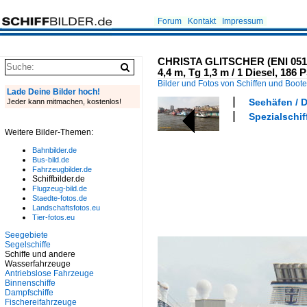
Forum
Kontakt
Impressum
CHRISTA GLITSCHER (ENI 05107
4,4 m, Tg 1,3 m / 1 Diesel, 186 P
Bilder und Fotos von Schiffen und Boot
Lade Deine Bilder hoch!
Seehäfen / 
Jeder kann mitmachen, kostenlos!
Spezialschif
Weitere Bilder-Themen:
Bahnbilder.de
Bus-bild.de
Fahrzeugbilder.de
Schiffbilder.de
Flugzeug-bild.de
Staedte-fotos.de
Landschaftsfotos.eu
Tier-fotos.eu
Seegebiete
Segelschiffe
Schiffe und andere
Wasserfahrzeuge
Antriebslose Fahrzeuge
Binnenschiffe
Dampfschiffe
Fischereifahrzeuge