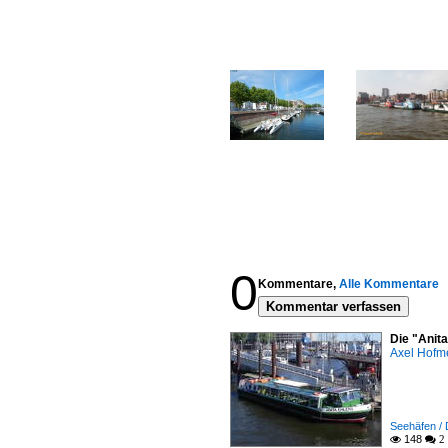
0
Kommentare,
Alle Kommentare
Kommentar verfassen
Die "Anit
Axel Hofme
Seehäfen /
148

 2