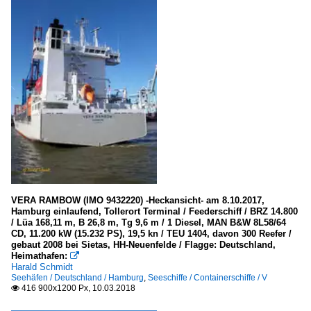
VERA RAMBOW (IMO 9432220) -Heckansicht- am 8.10.2017,
Hamburg einlaufend, Tollerort Terminal / Feederschiff / BRZ 14.800
/ Lüa 168,11 m, B 26,8 m, Tg 9,6 m / 1 Diesel, MAN B&W 8L58/64
CD, 11.200 kW (15.232 PS), 19,5 kn / TEU 1404, davon 300 Reefer /
gebaut 2008 bei Sietas, HH-Neuenfelde / Flagge: Deutschland,
Heimathafen:

Harald Schmidt
Seehäfen / Deutschland / Hamburg
,
Seeschiffe / Containerschiffe / V
416 900x1200 Px, 10.03.2018
