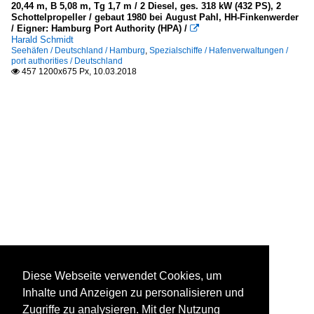
20,44 m, B 5,08 m, Tg 1,7 m / 2 Diesel, ges. 318 kW (432 PS), 2
Schottelpropeller / gebaut 1980 bei August Pahl, HH-Finkenwerder
/ Eigner: Hamburg Port Authority (HPA) /

Harald Schmidt
Seehäfen / Deutschland / Hamburg
,
Spezialschiffe / Hafenverwaltungen /
port authorities / Deutschland
457 1200x675 Px, 10.03.2018

Diese Webseite verwendet Cookies, um
Inhalte und Anzeigen zu personalisieren und
Zugriffe zu analysieren. Mit der Nutzung