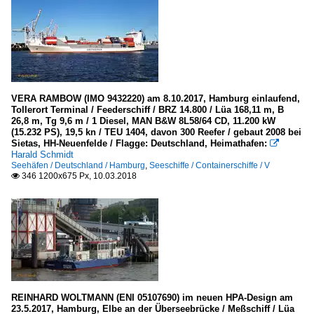
VERA RAMBOW (IMO 9432220) am 8.10.2017, Hamburg einlaufend,
Tollerort Terminal / Feederschiff / BRZ 14.800 / Lüa 168,11 m, B
26,8 m, Tg 9,6 m / 1 Diesel, MAN B&W 8L58/64 CD, 11.200 kW
(15.232 PS), 19,5 kn / TEU 1404, davon 300 Reefer / gebaut 2008 bei
Sietas, HH-Neuenfelde / Flagge: Deutschland, Heimathafen:

Harald Schmidt
Seehäfen / Deutschland / Hamburg
,
Seeschiffe / Containerschiffe / V
346 1200x675 Px, 10.03.2018

REINHARD WOLTMANN (ENI 05107690) im neuen HPA-Design am
23.5.2017, Hamburg, Elbe an der Überseebrücke / Meßschiff / Lüa