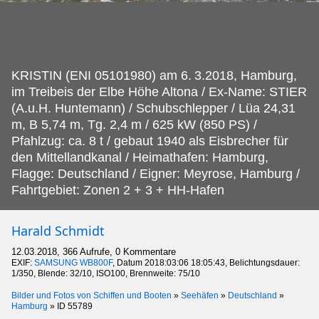
KRISTIN (ENI 05101980) am 6.
3.2018, Hamburg,
im Treibeis der Elbe Höhe Altona / Ex-Name: STIER
(A.u.H. Huntemann) / Schubschlepper / Lüa 24,31
m, B 5,74 m, Tg. 2,4 m / 625 kW (850 PS) /
Pfahlzug: ca. 8 t / gebaut 1940 als Eisbrecher für
den Mittellandkanal / Heimathafen: Hamburg,
Flagge: Deutschland / Eigner: Meyrose, Hamburg /
Fahrtgebiet: Zonen 2 + 3 + HH-Hafen
Harald Schmidt
12.03.2018, 366 Aufrufe, 0 Kommentare
EXIF:
SAMSUNG WB800F
, Datum 2018:03:06 18:05:43, Belichtungsdauer:
1/350, Blende: 32/10, ISO100, Brennweite: 75/10
Bilder und Fotos von Schiffen und Booten
»
Seehäfen
»
Deutschland
»
Hamburg
»
ID 55789