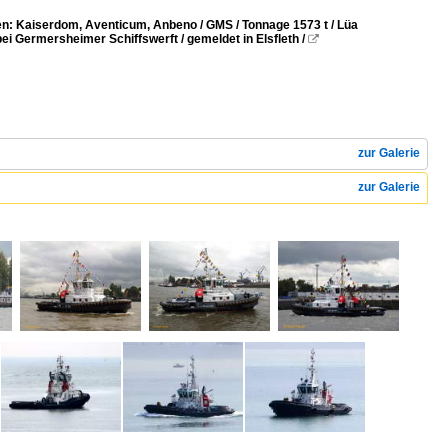
: Kaiserdom, Aventicum, Anbeno / GMS / Tonnage 1573 t / Lüa
i Germersheimer Schiffswerft / gemeldet in Elsfleth /

zur Galerie
zur Galerie