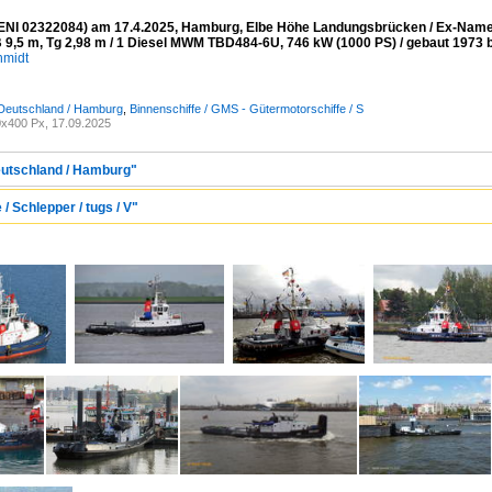
NI 02322084) am 17.4.2025, Hamburg, Elbe Höhe Landungsbrücken / Ex-Namen
B 9,5 m, Tg 2,98 m / 1 Diesel MWM TBD484-6U, 746 kW (1000 PS) / gebaut 1973 be
hmidt
 Deutschland / Hamburg
,
Binnenschiffe / GMS - Gütermotorschiffe / S
x400 Px, 17.09.2025
eutschland / Hamburg"
 / Schlepper / tugs / V"