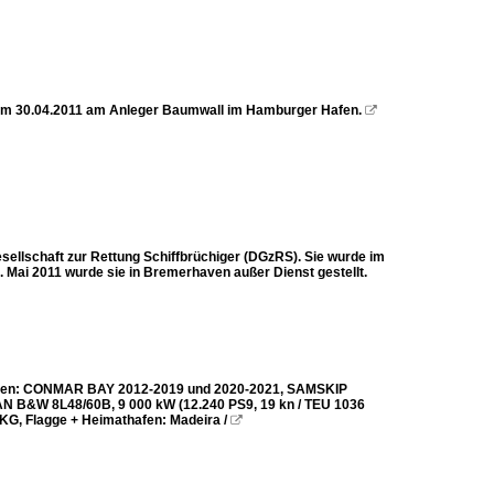
s am 30.04.2011 am Anleger Baumwall im Hamburger Hafen.

ellschaft zur Rettung Schiffbrüchiger (DGzRS). Sie wurde im
. Mai 2011 wurde sie in Bremerhaven außer Dienst gestellt.
Namen: CONMAR BAY 2012-2019 und 2020-2021, SAMSKIP
 MAN B&W 8L48/60B, 9 000 kW (12.240 PS9, 19 kn / TEU 1036
KG, Flagge + Heimathafen: Madeira /
