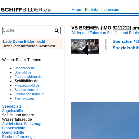
Forum
Kontakt
Impressum
VB BREMEN (IMO 9211212) am 6
Bilder und Fotos von Schiffen und Boot
Seehäfen / 
Lade Deine Bilder hoch!
Jeder kann mitmachen, kostenlos!
Spezialschiff
Weitere Bilder-Themen:
Bahnbilder.de
Bus-bild.de
Fahrzeugbilder.de
Schiffbilder.de
Flugzeug-bild.de
Staedte-fotos.de
Landschaftsfotos.eu
Tier-fotos.eu
Seegebiete
Segelschiffe
Schiffe und andere
Wasserfahrzeuge
Antriebslose Fahrzeuge
Binnenschiffe
Dampfschiffe
Fischereifahrzeuge