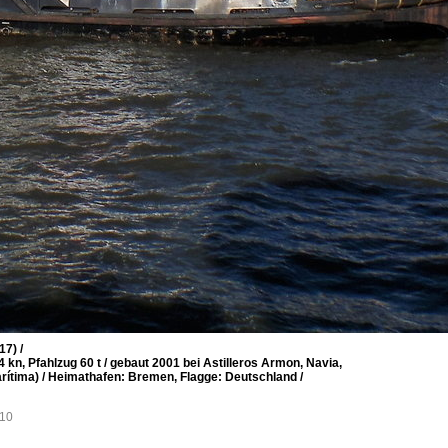
7) /
 kn, Pfahlzug 60 t / gebaut 2001 bei Astilleros Armon, Navia,
rítima) / Heimathafen: Bremen, Flagge: Deutschland /
/10