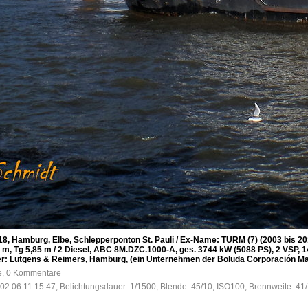
 Hamburg, Elbe, Schlepperponton St. Pauli / Ex-Name: TURM (7) (2003 bis 201
 m, Tg 5,85 m / 2 Diesel, ABC 8M.DZC.1000-A, ges. 3744 kW (5088 PS), 2 VSP, 14
gner: Lütgens & Reimers, Hamburg, (ein Unternehmen der Boluda Corporación Ma
fe, 0 Kommentare
02:06 11:15:47, Belichtungsdauer: 1/1500, Blende: 45/10, ISO100, Brennweite: 41