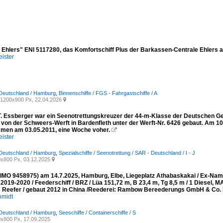
a Ehlers" ENI 5117280, das Komfortschiff Plus der Barkassen-Centrale Ehler
ister
 Deutschland / Hamburg
,
Binnenschiffe / FGS - Fahrgastschiffe / A
1200x900 Px, 22.04.2026

T. Essberger war ein Seenotrettungskreuzer der 44-m-Klasse der Deutschen Ges
 von der Schweers-Werft in Bardenfleth unter der Werft-Nr. 6426 gebaut. Am 10
en am 03.05.2011, eine Woche voher.

ister
 Deutschland / Hamburg
,
Spezialschiffe / Seenotrettung / SAR - Deutschland / I - J
x800 Px, 03.12.2025

MO 9458975) am 14.7.2025, Hamburg, Elbe, Liegeplatz Athabaskakai / Ex-
019-2020 / Feederschiff / BRZ / Lüa 151,72 m, B 23,4 m, Tg 8,5 m / 1 Diesel,
 Reefer / gebaut 2012 in China /Reederei: Rambow Bereederungs GmbH & Co. 
hmidt
 Deutschland / Hamburg
,
Seeschiffe / Containerschiffe / S
x800 Px, 17.09.2025