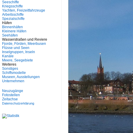
Seeschiffe
Kriegsschiffe
Yachten, Freizeitfahrzeuge
Arbeitsschiffe
Spezialschiffe
Häfen
Binnenhäfen
Kleinere Häfen
Seehäfen
Wasserstraßen und Reviere
Fjorde, Förden, Meerbusen
Flüsse und Seen
Inselgruppen, Inseln
Kanäle
Meere, Seegebiete
Weiteres
Sonstiges
Schiffsmodelle
Museen, Ausstellungen
Unternehmen
Neuzugänge
Fotostellen
Zeitachse
Datenschutzerklärung