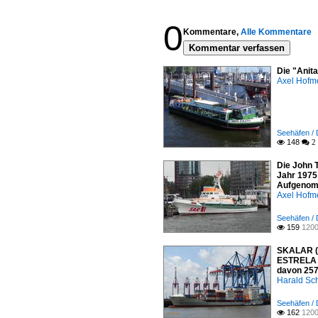
0
Kommentare,
Alle Kommentare
Kommentar verfassen
Die "Anit
Axel Hofme
Seehäfen /
148

 2
Die John 
Jahr 1975
Aufgenomm
Axel Hofme
Seehäfen /
159
1200

SKALAR (I
ESTRELA 2
davon 257
Harald Sc
Seehäfen /
162
1200
