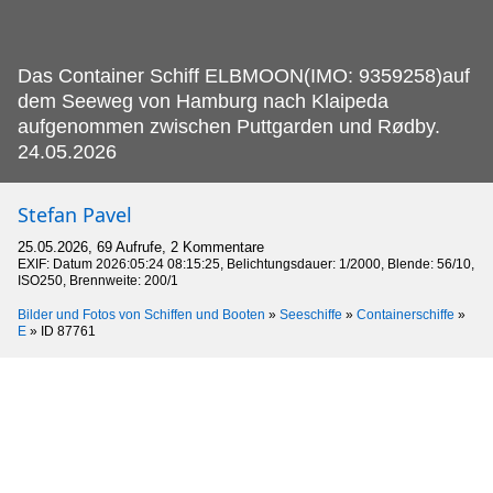
Das Container Schiff ELBMOON(IMO: 9359258)auf
dem Seeweg von Hamburg nach Klaipeda
aufgenommen zwischen Puttgarden und Rødby.
24.05.2026
Stefan Pavel
25.05.2026, 69 Aufrufe, 2 Kommentare
EXIF: Datum 2026:05:24 08:15:25, Belichtungsdauer: 1/2000, Blende: 56/10,
ISO250, Brennweite: 200/1
Bilder und Fotos von Schiffen und Booten
»
Seeschiffe
»
Containerschiffe
»
E
»
ID 87761