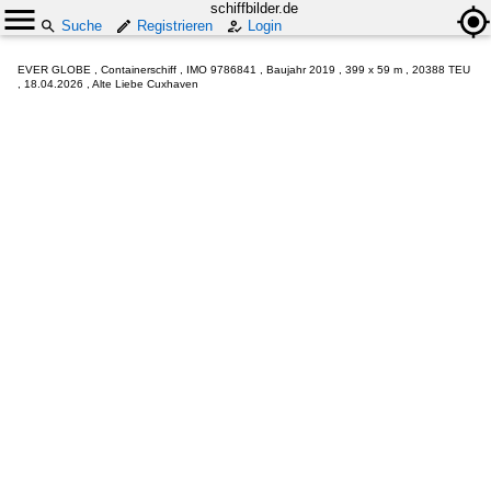
schiffbilder.de
Suche
Registrieren
Login
EVER GLOBE , Containerschiff , IMO 9786841 , Baujahr 2019 , 399 x 59 m , 20388 TEU
, 18.04.2026 , Alte Liebe Cuxhaven