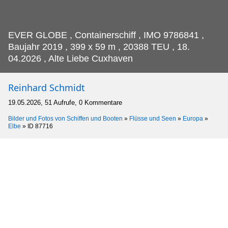
EVER GLOBE , Containerschiff , IMO 9786841 ,
Baujahr 2019 , 399 x 59 m , 20388 TEU , 18.
04.2026 , Alte Liebe Cuxhaven
Reinhard Schmidt
19.05.2026, 51 Aufrufe, 0 Kommentare
Bilder und Fotos von Schiffen und Booten
»
Flüsse und Seen
»
Europa
»
Elbe
»
ID 87716