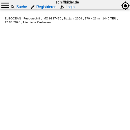
schiffbilder.de
Suche
Registrieren
Login
ELBOCEAN , Feederschiff , IMO 9387425 , Baujahr 2009 , 170 x 26 m , 1440 TEU ,
17.04.2026 , Alte Liebe Cuxhaven