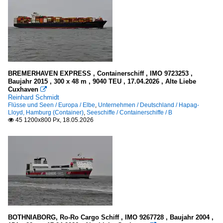
BREMERHAVEN EXPRESS , Containerschiff , IMO 9723253 ,
Baujahr 2015 , 300 x 48 m , 9040 TEU , 17.04.2026 , Alte Liebe
Cuxhaven

Reinhard Schmidt
Flüsse und Seen / Europa / Elbe
,
Unternehmen / Deutschland / Hapag-
Lloyd, Hamburg (Container)
,
Seeschiffe / Containerschiffe / B
45 1200x800 Px, 18.05.2026

BOTHNIABORG, Ro-Ro Cargo Schiff , IMO 9267728 , Baujahr 2004 ,