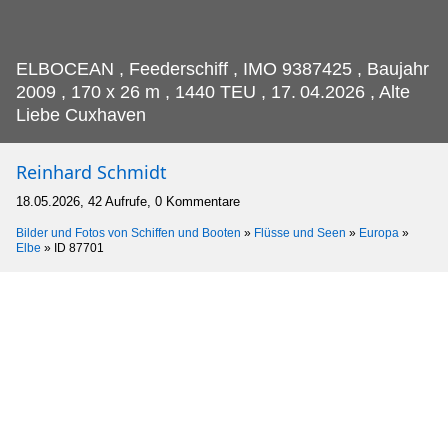
ELBOCEAN , Feederschiff , IMO 9387425 , Baujahr
2009 , 170 x 26 m , 1440 TEU , 17.
04.2026 , Alte
Liebe Cuxhaven
Reinhard Schmidt
18.05.2026, 42 Aufrufe, 0 Kommentare
Bilder und Fotos von Schiffen und Booten
»
Flüsse und Seen
»
Europa
»
Elbe
»
ID 87701