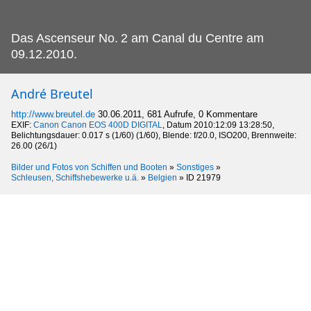
Das Ascenseur No.
2 am Canal du Centre am
09.12.2010.
André Breutel
http://www.breutel.de
30.06.2011, 681 Aufrufe, 0 Kommentare
EXIF:
Canon Canon EOS 400D DIGITAL
, Datum 2010:12:09 13:28:50,
Belichtungsdauer: 0.017 s (1/60) (1/60), Blende: f/20.0, ISO200, Brennweite:
26.00 (26/1)
Bilder und Fotos von Schiffen und Booten
»
Sonstiges
»
Schleusen, Schiffshebewerke u.ä.
»
Belgien
»
ID 21979