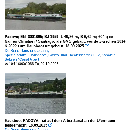
Padova; ENI 6001695; BJ 1959; L 49,86 m, B 6,62 m; 604 t; ex
Namen Christian / Santiago, als GMS gebaut, wurde zwischen 2014
& 2022 zum Hausboot umgebaut. 18.09.2025

De Rond Hans und Jeanny
Spezialschiffe / Hausboote, Gastro- und Theaterschiffe / L - Z
,
Kanäle /
Belgien / Canal Albert
104 1600x1066 Px, 02.10.2025

Hausboot PADOVA, hat auf dem Albertkanal an der Ufermauer
festgemacht. 18.09.2025

De Rond Hans und Jeanny