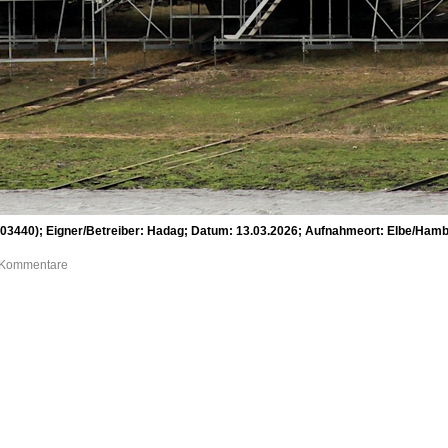
440); Eigner/Betreiber: Hadag; Datum: 13.03.2026; Aufnahmeort: Elbe/Hambur
0 Kommentare