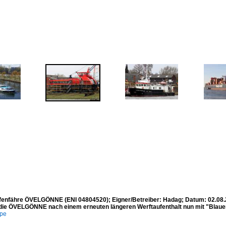
enfähre ÖVELGÖNNE (ENI 04804520); Eigner/Betreiber: Hadag; Datum: 02.08.
t die ÖVELGÖNNE nach einem erneuten längeren Werftaufenthalt nun mit "Blauen
mpe