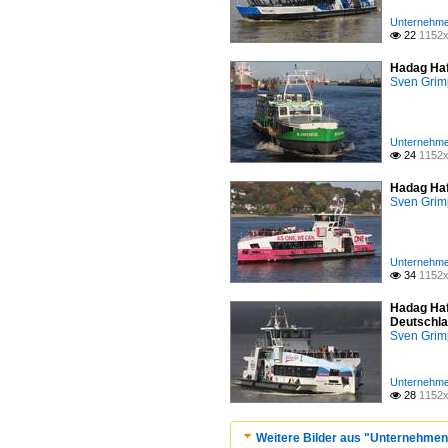
Unternehme
22
1152x

Hadag Haf
Sven Gri
Unternehme
24
1152x

Hadag Haf
Sven Gri
Unternehme
34
1152x

Hadag Haf
Deutschla
Sven Gri
Unternehme
28
1152x

Weitere Bilder aus "Unternehmen