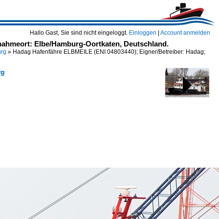
Hallo Gast, Sie sind nicht eingeloggt.
Einloggen
|
Account anmelden
fnahmeort: Elbe/Hamburg-Oortkaten, Deutschland.
urg
»
Hadag Hafenfähre ELBMEILE (ENI 04803440); Eigner/Betreiber: Hadag;
rg