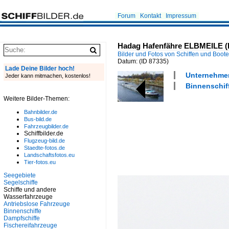
Forum
Kontakt
Impressum
Hadag Hafenfähre ELBMEILE (EN
Bilder und Fotos von Schiffen und Boot
Datum:
(ID 87335)
Lade Deine Bilder hoch!
Unternehmen
Jeder kann mitmachen, kostenlos!
Binnenschif
Weitere Bilder-Themen:
Bahnbilder.de
Bus-bild.de
Fahrzeugbilder.de
Schiffbilder.de
Flugzeug-bild.de
Staedte-fotos.de
Landschaftsfotos.eu
Tier-fotos.eu
Seegebiete
Segelschiffe
Schiffe und andere
Wasserfahrzeuge
Antriebslose Fahrzeuge
Binnenschiffe
Dampfschiffe
Fischereifahrzeuge