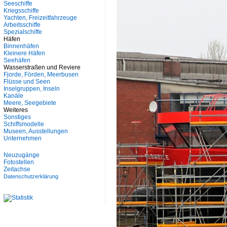
Seeschiffe
Kriegsschiffe
Yachten, Freizeitfahrzeuge
Arbeitsschiffe
Spezialschiffe
Häfen
Binnenhäfen
Kleinere Häfen
Seehäfen
Wasserstraßen und Reviere
Fjorde, Förden, Meerbusen
Flüsse und Seen
Inselgruppen, Inseln
Kanäle
Meere, Seegebiete
Weiteres
Sonstiges
Schiffsmodelle
Museen, Ausstellungen
Unternehmen
Neuzugänge
Fotostellen
Zeitachse
Datenschutzerklärung