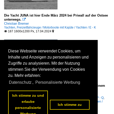
Die Yacht JUNA ist hier Ende März 2024 bei Priwall auf der Ostsee
unterwegs.

Christian Bremer
Yachten, Freizeitfahrzeuge / Motorboote mit Kajüte / Yachten / E - K
187 1600x1200 Px, 17.04.2024


Diese Webseite verwendet Cookies, um
Inhalte und Anzeigen zu personalisieren und
Zugriffe zu analysieren. Mit der Nutzung
stimmen Sie der Verwendung von Cookies
zu. Mehr erfahren:
Datenschutz
,
Personalisierte Werbung
Das Fährschiff PETER PAN (IMO: 9880946) kommt hier an einem
verregneten Apriltag 2024 in Travemünde an.

Christian Bremer
Ich stimme zu und
Seeschiffe / Passagier- und RoRo-Frachtschiffe (Fahrzeugfähren) / P - Q
,
erlaube
Unternehmen / Deutschland / TT-Line, Lübeck-Travemünde
,
Seehäfen /
Ich stimme zu
Deutschland / Lübeck und Travemünde
personalisierte
207 1600x1200 Px, 17.04.2024


Werbung