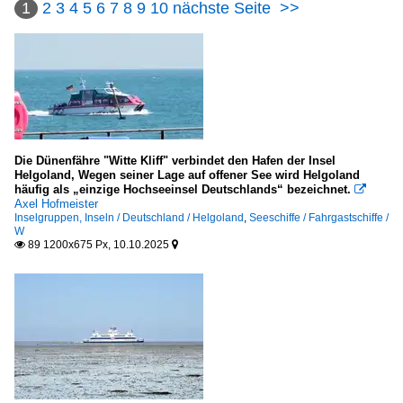
1
2
3
4
5
6
7
8
9
10
nächste Seite
>>
Die Dünenfähre "Witte Kliff" verbindet den Hafen der Insel
Helgoland, Wegen seiner Lage auf offener See wird Helgoland
häufig als „einzige Hochseeinsel Deutschlands“ bezeichnet.

Axel Hofmeister
Inselgruppen, Inseln / Deutschland / Helgoland
,
Seeschiffe / Fahrgastschiffe /
W
89 1200x675 Px, 10.10.2025

