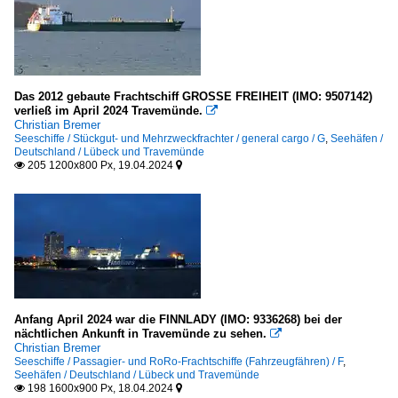
Das 2012 gebaute Frachtschiff GROSSE FREIHEIT (IMO: 9507142)
verließ im April 2024 Travemünde.

Christian Bremer
Seeschiffe / Stückgut- und Mehrzweckfrachter / general cargo / G
,
Seehäfen /
Deutschland / Lübeck und Travemünde
205 1200x800 Px, 19.04.2024


Anfang April 2024 war die FINNLADY (IMO: 9336268) bei der
nächtlichen Ankunft in Travemünde zu sehen.

Christian Bremer
Seeschiffe / Passagier- und RoRo-Frachtschiffe (Fahrzeugfähren) / F
,
Seehäfen / Deutschland / Lübeck und Travemünde
198 1600x900 Px, 18.04.2024

