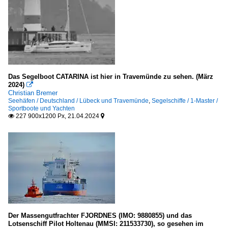
Das Segelboot CATARINA ist hier in Travemünde zu sehen. (März
2024)

Christian Bremer
Seehäfen / Deutschland / Lübeck und Travemünde
,
Segelschiffe / 1-Master /
Sportboote und Yachten
227 900x1200 Px, 21.04.2024


Der Massengutfrachter FJORDNES (IMO: 9880855) und das
Lotsenschiff Pilot Holtenau (MMSI: 211533730), so gesehen im