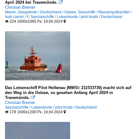
April 2024 bei Travemünde.

Christian Bremer
Meere, Seegebiete / Deutschland / Ostsee
,
Seeschiffe / Massengutfrachter /
bulk carrier / F
,
Spezialschiffe / Lotsenboote / pilot boats / Deutschland
224 1600x1065 Px, 19.04.2024


Das Lotsenschiff Pilot Holtenau (MMSI: 211533730) macht sich auf
den Weg in die Ostsee, so gesehen Anfang April 2024 in
Travemünde.

Christian Bremer
Spezialschiffe / Lotsenboote / pilot boats / Deutschland
178 1600x1200 Px, 19.04.2024

