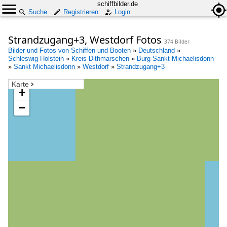
schiffbilder.de
Suche
Registrieren
Login
Strandzugang+3, Westdorf Fotos
374 Bilder
Bilder und Fotos von Schiffen und Booten
»
Deutschland
»
Schleswig-Holstein
»
Kreis Dithmarschen
»
Burg-Sankt Michaelisdonn
»
Sankt Michaelisdonn
»
Westdorf
»
Strandzugang+3
Karte
+
−