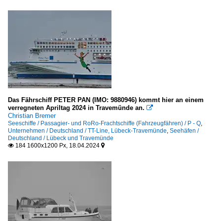
Das Fährschiff PETER PAN (IMO: 9880946) kommt hier an einem
verregneten Apriltag 2024 in Travemünde an.

Christian Bremer
Seeschiffe / Passagier- und RoRo-Frachtschiffe (Fahrzeugfähren) / P - Q
,
Unternehmen / Deutschland / TT-Line, Lübeck-Travemünde
,
Seehäfen /
Deutschland / Lübeck und Travemünde
184 1600x1200 Px, 18.04.2024

