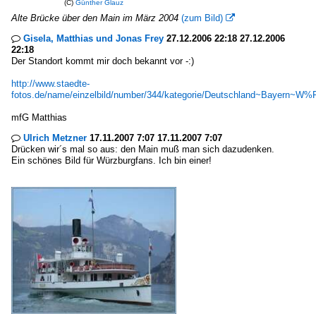
(C)
Günther Glauz
Alte Brücke über den Main im März 2004
(zum Bild)

Gisela, Matthias und Jonas Frey
27.12.2006 22:18 27.12.2006

22:18
Der Standort kommt mir doch bekannt vor -:)
http://www.staedte-
fotos.de/name/einzelbild/number/344/kategorie/Deutschland~Bayern~W%
mfG Matthias
Ulrich Metzner
17.11.2007 7:07 17.11.2007 7:07

Drücken wir´s mal so aus: den Main muß man sich dazudenken.
Ein schönes Bild für Würzburgfans. Ich bin einer!