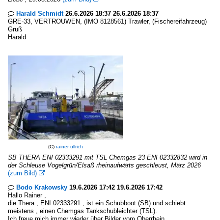
Harald Schmidt
26.6.2026 18:37 26.6.2026 18:37

GRE-33, VERTROUWEN, (IMO 8128561) Trawler, (Fischereifahrzeug)
Gruß
Harald
(C)
rainer ullrich
SB THERA ENI 02333291 mit TSL Chemgas 23 ENI 02332832 wird in
der Schleuse Vogelgrün/Elsaß rheinaufwärts geschleust, März 2026
(zum Bild)

Bodo Krakowsky
19.6.2026 17:42 19.6.2026 17:42

Hallo Rainer ,
die Thera , ENI 02333291 , ist ein Schubboot (SB) und schiebt
meistens , einen Chemgas Tankschubleichter (TSL).
Ich freue mich immer wieder über Bilder vom Oberrhein.