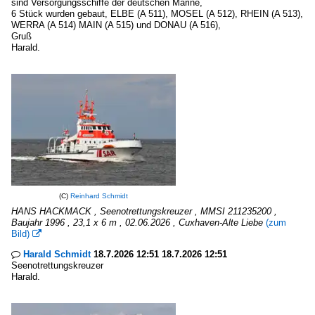
sind Versorgungsschiffe der deutschen Marine,
6 Stück wurden gebaut, ELBE (A 511), MOSEL (A 512), RHEIN (A 513),
WERRA (A 514) MAIN (A 515) und DONAU (A 516),
Gruß
Harald.
(C)
Reinhard Schmidt
HANS HACKMACK , Seenotrettungskreuzer , MMSI 211235200 ,
Baujahr 1996 , 23,1 x 6 m , 02.06.2026 , Cuxhaven-Alte Liebe
(zum
Bild)

Harald Schmidt
18.7.2026 12:51 18.7.2026 12:51

Seenotrettungskreuzer
Harald.