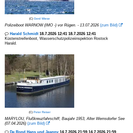
(C)
Gerd Wiese
Polizeiboot WARNOW (IMO -) vor Rügen. - 13.07.2026
(zum Bild)

Harald Schmidt
18.7.2026 12:41 18.7.2026 12:41

Küstenstreifenboot, Wasserschutzpolizeiinspektion Rostock
Harald.
(C)
Peter Reiser
MARYLOU, Flußkreuzfahrschiff, Baujahr 1953, Alter Wernsdorfer See
(07.04.2026)
(zum Bild)

De Rond Hans und Jeanny
14.7.2026 21:59 14.7.2026 21:59
