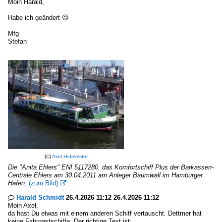
Moin Harald,
Habe ich geändert 😉
Mfg
Stefan
(C)
Axel Hofmeister
Die "Anita Ehlers" ENI 5117280, das Komfortschiff Plus der Barkassen-
Centrale Ehlers am 30.04.2011 am Anleger Baumwall im Hamburger
Hafen.
(zum Bild)

Harald Schmidt
26.4.2026 11:12 26.4.2026 11:12

Moin Axel,
da hast Du etwas mit einem anderen Schiff vertauscht. Dettmer hat
keine Fahrgastschiffe. Der richtige Text ist: