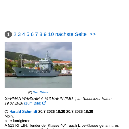
1
2
3
4
5
6
7
8
9
10
nächste Seite
>>
(C)
Gerd Wiese
GERMAN WARSHIP A 513 RHEIN (IMO -) im Sassnitzer Hafen. -
19.07.2026
(zum Bild)

Harald Schmidt
20.7.2026 18:30 20.7.2026 18:30

Moin,
bitte korrigieren:
A 513 RHEIN, Tender der Klasse 404, auch Elbe-Klasse genannt, es