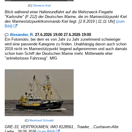
(C)
Clemens Kral
Blick während einer Hafenrundfahrt auf die Mehrzweck-Fregatte
"Karlsruhe" (F 212) der Deutschen Marine, die im Marinestützpunkt Kiel
des Marinestützpunktkommando Kiel liegt. [2.8.2019 | 11:11 Uhr]
(zum
Bild)

Alexander, R.
27.6.2026 19:00 27.6.2026 19:00

Ein Fotomotiv, bei dem es von Jahr zu Jahr zunehmend schwieriger
wird eine passende Kategorie zu finden. Unabhängig davon auch schon
2019 nicht im Marinestützpunkt liegend aufgenommen und auch damals
schon kein Schiff der Deutschen Marine mehr. Mittlerweile eher
"antriebsloses Fahrzeug". MfG
(C)
Reinhard Schmidt
GRE-33, VERTROUWEN, IMO 8128561 , Trawler, , Cuxhaven-Alte
Liebe , 29.05.2026
(zum Bild)
