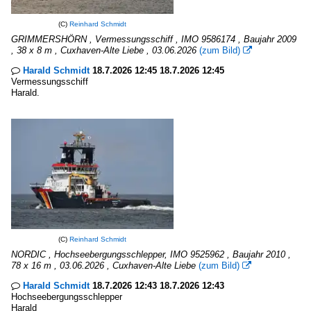
(C)
Reinhard Schmidt
GRIMMERSHÖRN , Vermessungsschiff , IMO 9586174 , Baujahr 2009
, 38 x 8 m , Cuxhaven-Alte Liebe , 03.06.2026
(zum Bild)

Harald Schmidt
18.7.2026 12:45 18.7.2026 12:45

Vermessungsschiff
Harald.
(C)
Reinhard Schmidt
NORDIC , Hochseebergungsschlepper, IMO 9525962 , Baujahr 2010 ,
78 x 16 m , 03.06.2026 , Cuxhaven-Alte Liebe
(zum Bild)

Harald Schmidt
18.7.2026 12:43 18.7.2026 12:43

Hochseebergungsschlepper
Harald