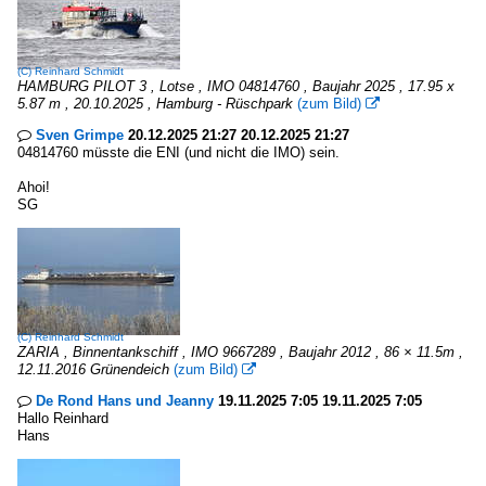
(C)
Reinhard Schmidt
HAMBURG PILOT 3 , Lotse , IMO 04814760 , Baujahr 2025 , 17.95 x
5.87 m , 20.10.2025 , Hamburg - Rüschpark
(zum Bild)

Sven Grimpe
20.12.2025 21:27 20.12.2025 21:27

04814760 müsste die ENI (und nicht die IMO) sein.
Ahoi!
SG
(C)
Reinhard Schmidt
ZARIA , Binnentankschiff , IMO 9667289 , Baujahr 2012 , 86 × 11.5m ,
12.11.2016 Grünendeich
(zum Bild)

De Rond Hans und Jeanny
19.11.2025 7:05 19.11.2025 7:05

Hallo Reinhard
Hans