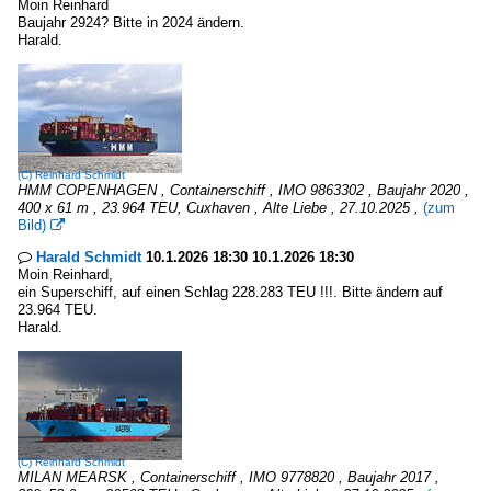
Moin Reinhard
Baujahr 2924? Bitte in 2024 ändern.
Harald.
(C)
Reinhard Schmidt
HMM COPENHAGEN , Containerschiff , IMO 9863302 , Baujahr 2020 ,
400 x 61 m , 23.964 TEU, Cuxhaven , Alte Liebe , 27.10.2025 ,
(zum
Bild)

Harald Schmidt
10.1.2026 18:30 10.1.2026 18:30

Moin Reinhard,
ein Superschiff, auf einen Schlag 228.283 TEU !!!. Bitte ändern auf
23.964 TEU.
Harald.
(C)
Reinhard Schmidt
MILAN MEARSK , Containerschiff , IMO 9778820 , Baujahr 2017 ,