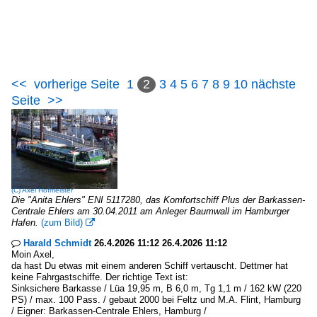
<<
vorherige Seite
1
2
3
4
5
6
7
8
9
10
nächste
Seite
>>
(C)
Axel Hofmeister
Die "Anita Ehlers" ENI 5117280, das Komfortschiff Plus der Barkassen-
Centrale Ehlers am 30.04.2011 am Anleger Baumwall im Hamburger
Hafen.
(zum Bild)

Harald Schmidt
26.4.2026 11:12 26.4.2026 11:12

Moin Axel,
da hast Du etwas mit einem anderen Schiff vertauscht. Dettmer hat
keine Fahrgastschiffe. Der richtige Text ist:
Sinksichere Barkasse / Lüa 19,95 m, B 6,0 m, Tg 1,1 m / 162 kW (220
PS) / max. 100 Pass. / gebaut 2000 bei Feltz und M.A. Flint, Hamburg
/ Eigner: Barkassen-Centrale Ehlers, Hamburg /