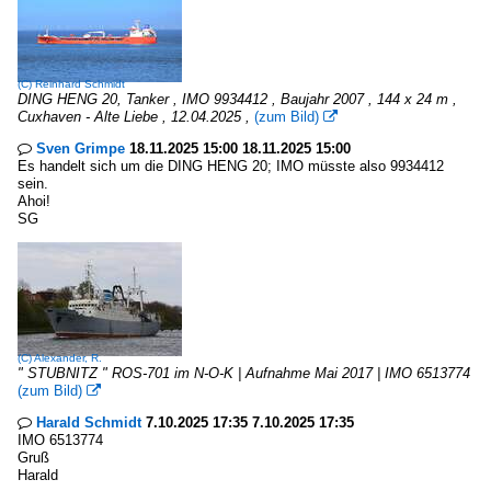
(C)
Reinhard Schmidt
DING HENG 20, Tanker , IMO 9934412 , Baujahr 2007 , 144 x 24 m ,
Cuxhaven - Alte Liebe , 12.04.2025 ,
(zum Bild)

Sven Grimpe
18.11.2025 15:00 18.11.2025 15:00

Es handelt sich um die DING HENG 20; IMO müsste also 9934412
sein.
Ahoi!
SG
(C)
Alexander, R.
" STUBNITZ " ROS-701 im N-O-K | Aufnahme Mai 2017 | IMO 6513774
(zum Bild)

Harald Schmidt
7.10.2025 17:35 7.10.2025 17:35

IMO 6513774
Gruß
Harald