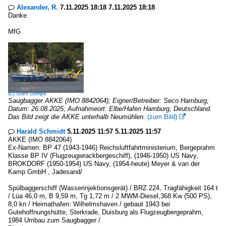
Alexander, R.
7.11.2025 18:18 7.11.2025 18:18

Danke.
MfG
(C)
Sven Grimpe
Saugbagger AKKE (IMO 8842064); Eigner/Betreiber: Seco Hamburg;
Datum: 26.08.2025; Aufnahmeort: Elbe/Hafen Hamburg, Deutschland.
Das Bild zeigt die AKKE unterhalb Neumühlen.
(zum Bild)

Harald Schmidt
5.11.2025 11:57 5.11.2025 11:57

AKKE (IMO 8842064)
Ex-Namen: BP 47 (1943-1946) Reichsluftfahrtministerium, Bergeprahm
Klasse BP IV (Flugzeugwrackbergeschiff), (1946-1950) US Navy,
BROKDORF (1950-1954) US Navy, (1954-heute) Meyer & van der
Kamp GmbH , Jadesand/
Spülbaggerschiff (Wasserinjektionsgerät) / BRZ 224, Tragfähigkeit 164 t
/ Lüa 46,0 m, B 9,59 m, Tg 1,72 m / 2 MWM-Diesel,368 Kw (500 PS),
8,0 kn / Heimathafen: Wilhelmshaven / gebaut 1943 bei
Gutehoffnungshütte, Sterkrade, Duisburg als Flugzeugbergeprahm,
1984 Umbau zum Saugbagger /