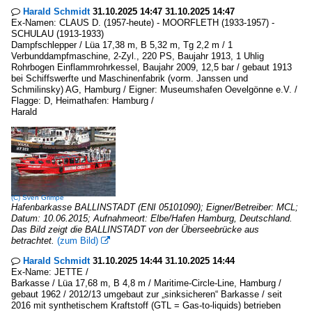
Harald Schmidt
31.10.2025 14:47 31.10.2025 14:47

Ex-Namen: CLAUS D. (1957-heute) - MOORFLETH (1933-1957) -
SCHULAU (1913-1933)
Dampfschlepper / Lüa 17,38 m, B 5,32 m, Tg 2,2 m / 1
Verbunddampfmaschine, 2-Zyl., 220 PS, Baujahr 1913, 1 Uhlig
Rohrbogen Einflammrohrkessel, Baujahr 2009, 12,5 bar / gebaut 1913
bei Schiffswerfte und Maschinenfabrik (vorm. Janssen und
Schmilinsky) AG, Hamburg / Eigner: Museumshafen Oevelgönne e.V. /
Flagge: D, Heimathafen: Hamburg /
Harald
(C)
Sven Grimpe
Hafenbarkasse BALLINSTADT (ENI 05101090); Eigner/Betreiber: MCL;
Datum: 10.06.2015; Aufnahmeort: Elbe/Hafen Hamburg, Deutschland.
Das Bild zeigt die BALLINSTADT von der Überseebrücke aus
betrachtet.
(zum Bild)

Harald Schmidt
31.10.2025 14:44 31.10.2025 14:44

Ex-Name: JETTE /
Barkasse / Lüa 17,68 m, B 4,8 m / Maritime-Circle-Line, Hamburg /
gebaut 1962 / 2012/13 umgebaut zur „sinksicheren“ Barkasse / seit
2016 mit synthetischem Kraftstoff (GTL = Gas-to-liquids) betrieben