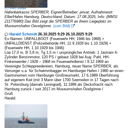
(C)
Sven Grimpe
Hafenbarkasse SPERBER; Eigner/Betreiber: privat; Aufnahmeort:
Elbe/Hafen Hamburg, Deutschland; Datum: 17.08.2025; Info: (MMSI
211776980) Das Bild zeigt die SPERBER an ihrem Liegeplatz im
Museumshafen Oevelgönne.
(zum Bild)

Harald Schmidt
26.10.2025 9:29 26.10.2025 9:29

Ex-Namen: UNFALLBOOT (Feuerwehr HH, 1946 bis 1968) >
UNFALLDIENST (Polizeibehörde HH, 12.9.1928 bis 1.10.1929) +
(Feuerwehr HH, 1.10.1929 bis 1946)
Lüa 17,0 m, B 3,8 m, Tg 1,5 m / ursprünglicher Antrieb: 1 Jastram 6-
Zylinder Benzinmotor, 120 PS / gebaut 1928 bei Aug. Pahl, HH-
Finkenwerder / 1928 – 1968 im Feuerwehrdienst / 9.12.1969 an
Vereinigte Schleppreedereien, Hamburg, neuer Name SPERBER, als
Versorger u.a. für Schwimmbagger im Hamburger Hafen / 1980 an einen
Gastronomen vom Hamburger Großneumarkt, 17.6.1989 Überführung
auf eigenem Kiel (mit 3 Mann über 1700 Seemeilen in 17 Tagen nach
St. Petersburg (damals Leningrad), 11.1989 als Decksfracht nach
Hamburg zurück / seit 2017 im Museumshafen Övelgönne /
Gruß
Harald.