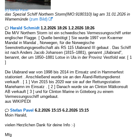
(C)
Stefan Pavel
das Spezial Schiff Northern Storm(IMO:9180310) lag am 31.01.2026 in
Warnemünde
(zum Bild)

Harald Schmidt
1.2.2026 18:26 1.2.2026 18:26

Die M/V Northern Storm ist ein schwedisches Vermessungsschiff unter
englischer Flagge. [ Quelle benötigt ] Sie wurde 1997 von Kværner
Mandal in Mandal , Norwegen, für die Norwegische
Seenotrettungsgesellschaft als RS 115 Ulabrand III gebaut . Das Schiff
ist nach Anders Jacob Johansen (1815–1881), genannt „Ulabrand“,
benannt, der um 1850–1881 Lotse in Ula in der Provinz Vestfold war. [ 1
]
Die Ulabrand war von 1998 bis 2014 im Einsatz und in Hammerfest
stationiert . Anschließend wurde sie an den Åland-Rettungsdienst
verkauft . [ 1 ] Von 2015 bis 2020 war sie auf der Rettungsstation
Mariehamn im Einsatz . [ 2 ] Danach wurde sie an Clinton Mätkonsult
AB verkauft [ 3 ] und für Clinton Marine in Göteborg zu einem
Vermessungsschiff umgebaut.
aus WIKIPEDI
Stefan Pavel
6.2.2026 15:15 6.2.2026 15:15

Moin Harald,
vielen Herzlichen Dank für deine Info :-)
Mfg