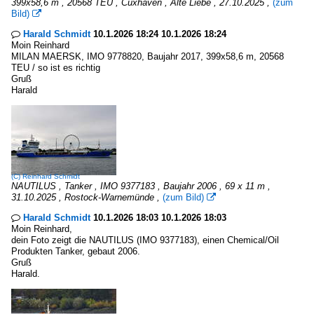
399x58,6 m , 20568 TEU , Cuxhaven , Alte Liebe , 27.10.2025 ,
(zum
Bild)

Harald Schmidt
10.1.2026 18:24 10.1.2026 18:24

Moin Reinhard
MILAN MAERSK, IMO 9778820, Baujahr 2017, 399x58,6 m, 20568
TEU / so ist es richtig
Gruß
Harald
(C)
Reinhard Schmidt
NAUTILUS , Tanker , IMO 9377183 , Baujahr 2006 , 69 x 11 m ,
31.10.2025 , Rostock-Warnemünde ,
(zum Bild)

Harald Schmidt
10.1.2026 18:03 10.1.2026 18:03

Moin Reinhard,
dein Foto zeigt die NAUTILUS (IMO 9377183), einen Chemical/Oil
Produkten Tanker, gebaut 2006.
Gruß
Harald.