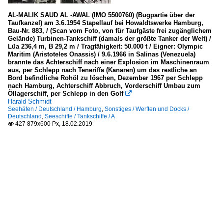
AL-MALIK SAUD AL -AWAL (IMO 5500760) (Bugpartie über der
Taufkanzel) am 3.6.1954 Stapellauf bei Howaldtswerke Hamburg,
Bau-Nr. 883, / (Scan vom Foto, von für Taufgäste frei zugänglichem
Gelände) Turbinen-Tankschiff (damals der größte Tanker der Welt) /
Lüa 236,4 m, B 29,2 m / Tragfähigkeit: 50.000 t / Eigner: Olympic
Maritim (Aristoteles Onassis) / 9.6.1966 in Salinas (Venezuela)
brannte das Achterschiff nach einer Explosion im Maschinenraum
aus, per Schlepp nach Teneriffa (Kanaren) um das restliche an
Bord befindliche Rohöl zu löschen, Dezember 1967 per Schlepp
nach Hamburg, Achterschiff Abbruch, Vorderschiff Umbau zum
Öllagerschiff, per Schlepp in den Golf

Harald Schmidt
Seehäfen / Deutschland / Hamburg
,
Sonstiges / Werften und Docks /
Deutschland
,
Seeschiffe / Tankschiffe / A
427 879x600 Px, 18.02.2019
