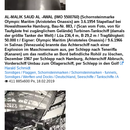
AL-MALIK SAUD AL -AWAL (IMO 5500760) (Schornsteinmarke
Olympic Maritim (Aristoteles Onassis) am 3.6.1954 Stapellauf bei
Howaldtswerke Hamburg, Bau-Nr. 883, / (Scan vom Foto, von für
Taufgäste frei zugänglichem Gelände) Turbinen-Tankschiff (damals
der größte Tanker der Welt) / Lüa 236,4 m, B 29,2 m / Tragfähigkeit:
50.000 t / Eigner: Olympic Maritim (Aristoteles Onassis) / 9.6.1966
in Salinas (Venezuela) brannte das Achterschiff nach einer
Explosion im Maschinenraum aus, per Schlepp nach Teneriffa
(Kanaren) um das restliche an Bord befindliche Rohöl zu löschen,
Dezember 1967 per Schlepp nach Hamburg, Achterschiff Abbruch,
Vorderschiff Umbau zum Öllagerschiff, per Schlepp in den Golf

Harald Schmidt
Sonstiges / Flaggen, Schornsteinmarken / Schornsteinmarken - funnels
,
Sonstiges / Werften und Docks / Deutschland
,
Seeschiffe / Tankschiffe / A
411 885x600 Px, 18.02.2019
