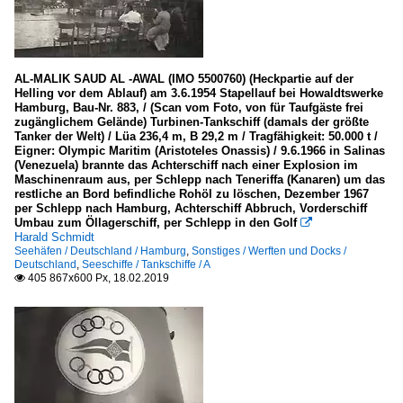
AL-MALIK SAUD AL -AWAL (IMO 5500760) (Heckpartie auf der
Helling vor dem Ablauf) am 3.6.1954 Stapellauf bei Howaldtswerke
Hamburg, Bau-Nr. 883, / (Scan vom Foto, von für Taufgäste frei
zugänglichem Gelände) Turbinen-Tankschiff (damals der größte
Tanker der Welt) / Lüa 236,4 m, B 29,2 m / Tragfähigkeit: 50.000 t /
Eigner: Olympic Maritim (Aristoteles Onassis) / 9.6.1966 in Salinas
(Venezuela) brannte das Achterschiff nach einer Explosion im
Maschinenraum aus, per Schlepp nach Teneriffa (Kanaren) um das
restliche an Bord befindliche Rohöl zu löschen, Dezember 1967
per Schlepp nach Hamburg, Achterschiff Abbruch, Vorderschiff
Umbau zum Öllagerschiff, per Schlepp in den Golf

Harald Schmidt
Seehäfen / Deutschland / Hamburg
,
Sonstiges / Werften und Docks /
Deutschland
,
Seeschiffe / Tankschiffe / A
405 867x600 Px, 18.02.2019
