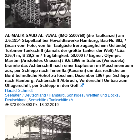
AL-MALIK SAUD AL -AWAL (IMO 5500760) (die Taufkanzel) am
3.6.1954 Stapellauf bei Howaldtswerke Hamburg, Bau-Nr. 883, /
(Scan vom Foto, von für Taufgäste frei zugänglichem Gelände)
Turbinen-Tankschiff (damals der größte Tanker der Welt) / Lüa
236,4 m, B 29,2 m / Tragfähigkeit: 50.000 t / Eigner: Olympic
Maritim (Aristoteles Onassis) / 9.6.1966 in Salinas (Venezuela)
brannte das Achterschiff nach einer Explosion im Maschinenraum
aus, per Schlepp nach Teneriffa (Kanaren) um das restliche an
Bord befindliche Rohöl zu löschen, Dezember 1967 per Schlepp
nach Hamburg, Achterschiff Abbruch, Vorderschiff Umbau zum
Öllagerschiff, per Schlepp in den Golf

Harald Schmidt
Seehäfen / Deutschland / Hamburg
,
Sonstiges / Werften und Docks /
Deutschland
,
Seeschiffe / Tankschiffe / A
373 600x893 Px, 18.02.2019
