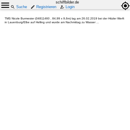
schiffbilder.de
Suche
Registrieren
Login
TMS Nicole Burmester (04811460 , 84,99 x 9,6m) lag am 26.02.2019 bei der Hitzler Werft
in Lauenburg/Elbe auf Helling und wurde am Nachmittag zu Wasser ...