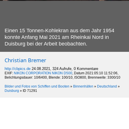
Einen 15 Tonnen-Kohlekran aus dem Jahr 1954
konnte Anfang Mai 2021 am Rheinkai Nord in
Duisburg bei der Arbeit beobachten.
Christian Bremer
http://cbpics.de
24.08.2021, 324 Aufrufe, 0 Kommentare
EXIF:
NIKON CORPORATION NIKON D500
, Datum 2021:05:10 11:52:06,
Belichtungsdauer: 10/6400, Blende: 100/10, ISO800, Brennweite: 3300/10
Bilder und Fotos von Schiffen und Booten
»
Binnenhäfen
»
Deutschland
»
Duisburg
»
ID 71291