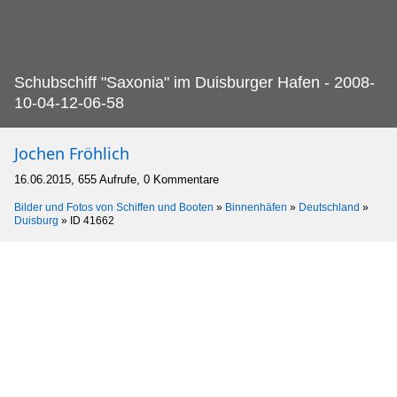
Schubschiff "Saxonia" im Duisburger Hafen - 2008-
10-04-12-06-58
Jochen Fröhlich
16.06.2015, 655 Aufrufe, 0 Kommentare
Bilder und Fotos von Schiffen und Booten
»
Binnenhäfen
»
Deutschland
»
Duisburg
»
ID 41662