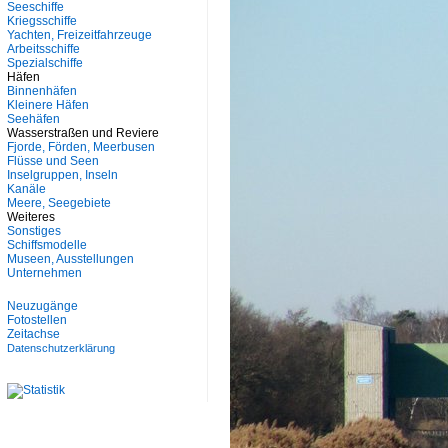
Seeschiffe
Kriegsschiffe
Yachten, Freizeitfahrzeuge
Arbeitsschiffe
Spezialschiffe
Häfen
Binnenhäfen
Kleinere Häfen
Seehäfen
Wasserstraßen und Reviere
Fjorde, Förden, Meerbusen
Flüsse und Seen
Inselgruppen, Inseln
Kanäle
Meere, Seegebiete
Weiteres
Sonstiges
Schiffsmodelle
Museen, Ausstellungen
Unternehmen
Neuzugänge
Fotostellen
Zeitachse
Datenschutzerklärung