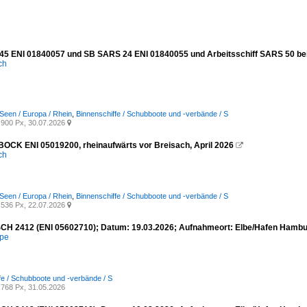
5 ENI 01840057 und SB SARS 24 ENI 01840055 und Arbeitsschiff SARS 50 bei A
ich
Seen / Europa / Rhein
,
Binnenschiffe / Schubboote und -verbände / S
900 Px, 30.07.2026

OCK ENI 05019200, rheinaufwärts vor Breisach, April 2026

ich
Seen / Europa / Rhein
,
Binnenschiffe / Schubboote und -verbände / S
536 Px, 22.07.2026

CH 2412 (ENI 05602710); Datum: 19.03.2026; Aufnahmeort: Elbe/Hafen Hambu
mpe
fe / Schubboote und -verbände / S
768 Px, 31.05.2026