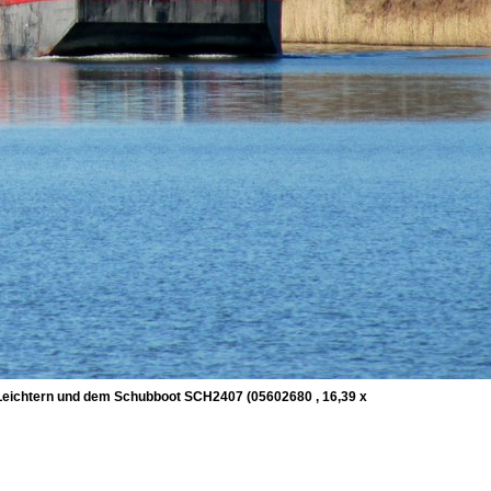
n Leichtern und dem Schubboot SCH2407 (05602680 , 16,39 x