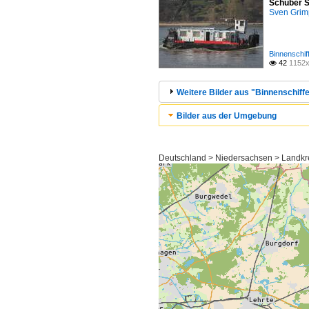
Schuber S
Sven Gri
Binnenschif
42
1152x

Weitere Bilder aus "Binnenschiff
Bilder aus der Umgebung
Deutschland > Niedersachsen > Landkre