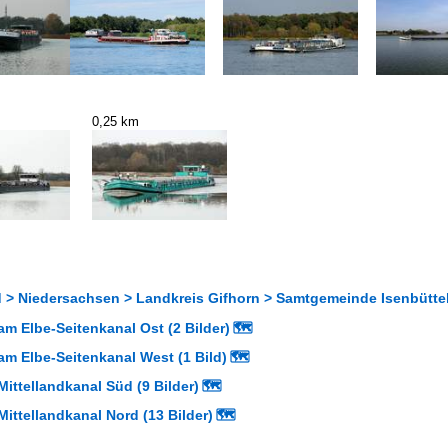
0,25 km
 > Niedersachsen > Landkreis Gifhorn > Samtgemeinde Isenbüttel
m Elbe-Seitenkanal Ost (2 Bilder)
🗺
am Elbe-Seitenkanal West (1 Bild)
🗺
ittellandkanal Süd (9 Bilder)
🗺
ittellandkanal Nord (13 Bilder)
🗺