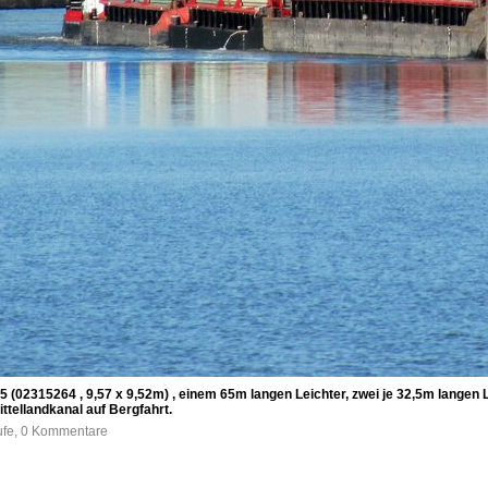
 (02315264 , 9,57 x 9,52m) , einem 65m langen Leichter, zwei je 32,5m lange
ttellandkanal auf Bergfahrt.
ufe, 0 Kommentare