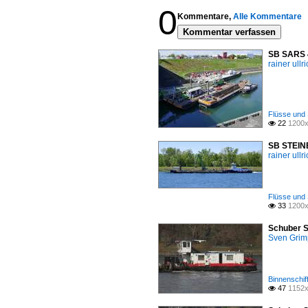
0
Kommentare,
Alle Kommentare
Kommentar verfassen
SB SARS 4
rainer ullr
Flüsse und 
22
1200x

SB STEINB
rainer ullr
Flüsse und 
33
1200x

Schuber S
Sven Gri
Binnenschif
47
1152x
