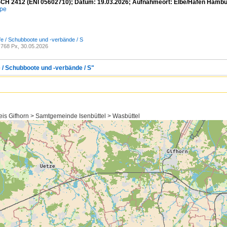
CH 2412 (ENI 05602710); Datum: 19.03.2026; Aufnahmeort: Elbe/Hafen Hambu
mpe
fe / Schubboote und -verbände / S
768 Px, 30.05.2026
e / Schubboote und -verbände / S"
is Gifhorn > Samtgemeinde Isenbüttel > Wasbüttel