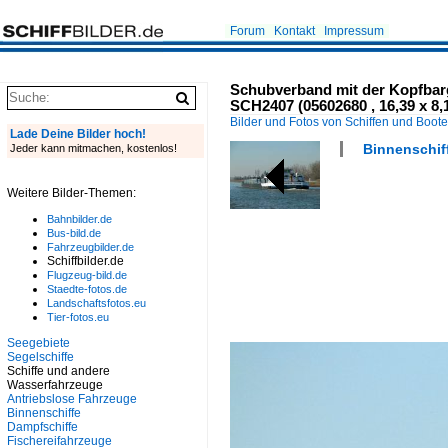
Forum
Kontakt
Impressum
Schubverband mit der Kopfbarg
SCH2407 (05602680 , 16,39 x 8,
Bilder und Fotos von Schiffen und Boot
Lade Deine Bilder hoch!
Binnenschif
Jeder kann mitmachen, kostenlos!
Weitere Bilder-Themen:
Bahnbilder.de
Bus-bild.de
Fahrzeugbilder.de
Schiffbilder.de
Flugzeug-bild.de
Staedte-fotos.de
Landschaftsfotos.eu
Tier-fotos.eu
Seegebiete
Segelschiffe
Schiffe und andere
Wasserfahrzeuge
Antriebslose Fahrzeuge
Binnenschiffe
Dampfschiffe
Fischereifahrzeuge