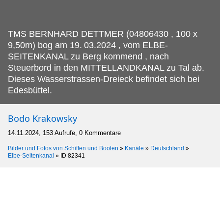
TMS BERNHARD DETTMER (04806430 , 100 x
9,50m) bog am 19.
03.2024 , vom ELBE-
SEITENKANAL zu Berg kommend , nach
Steuerbord in den MITTELLANDKANAL zu Tal ab.
Dieses Wasserstrassen-Dreieck befindet sich bei
Edesbüttel.
Bodo Krakowsky
14.11.2024, 153 Aufrufe, 0 Kommentare
Bilder und Fotos von Schiffen und Booten
»
Kanäle
»
Deutschland
»
Elbe-Seitenkanal
»
ID 82341