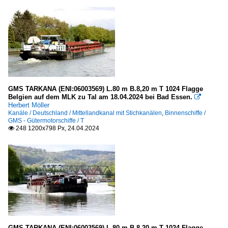
GMS TARKANA (ENI:06003569) L.80 m B.8,20 m T 1024 Flagge
Belgien auf dem MLK zu Tal am 18.04.2024 bei Bad Essen.

Herbert Möller
Kanäle / Deutschland / Mittellandkanal mit Stichkanälen
,
Binnenschiffe /
GMS - Gütermotorschiffe / T
248 1200x798 Px, 24.04.2024

GMS TARKANA (ENI:06003569) L.80 m B.8,20 m T 1024 Flagge