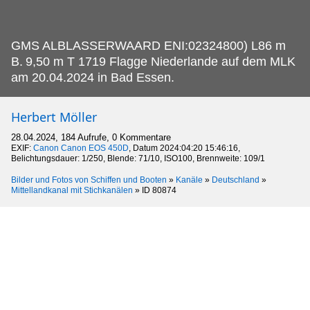
GMS ALBLASSERWAARD ENI:02324800) L86 m
B.
9,50 m T 1719 Flagge Niederlande auf dem MLK
am 20.04.2024 in Bad Essen.
Herbert Möller
28.04.2024, 184 Aufrufe, 0 Kommentare
EXIF:
Canon Canon EOS 450D
, Datum 2024:04:20 15:46:16,
Belichtungsdauer: 1/250, Blende: 71/10, ISO100, Brennweite: 109/1
Bilder und Fotos von Schiffen und Booten
»
Kanäle
»
Deutschland
»
Mittellandkanal mit Stichkanälen
»
ID 80874