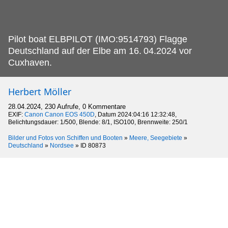
Pilot boat ELBPILOT (IMO:9514793) Flagge
Deutschland auf der Elbe am 16.
04.2024 vor
Cuxhaven.
Herbert Möller
28.04.2024, 230 Aufrufe, 0 Kommentare
EXIF:
Canon Canon EOS 450D
, Datum 2024:04:16 12:32:48,
Belichtungsdauer: 1/500, Blende: 8/1, ISO100, Brennweite: 250/1
Bilder und Fotos von Schiffen und Booten
»
Meere, Seegebiete
»
Deutschland
»
Nordsee
»
ID 80873