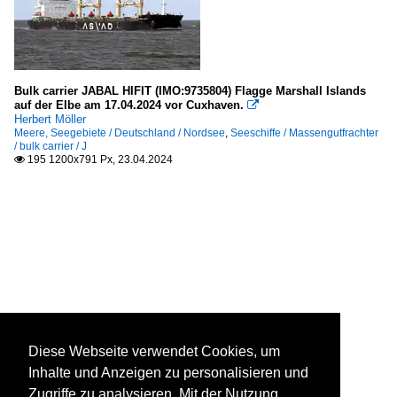
Bulk carrier JABAL HIFIT (IMO:9735804) Flagge Marshall Islands
auf der Elbe am 17.04.2024 vor Cuxhaven.

Herbert Möller
Meere, Seegebiete / Deutschland / Nordsee
,
Seeschiffe / Massengutfrachter
/ bulk carrier / J
195 1200x791 Px, 23.04.2024

Diese Webseite verwendet Cookies, um
Inhalte und Anzeigen zu personalisieren und
Zugriffe zu analysieren. Mit der Nutzung