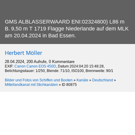
GMS ALBLASSERWAARD ENI:02324800) L86 m
B.
9,50 m T 1719 Flagge Niederlande auf dem MLK
am 20.04.2024 in Bad Essen.
Herbert Möller
28.04.2024, 200 Aufrufe, 0 Kommentare
EXIF:
Canon Canon EOS 450D
, Datum 2024:04:20 15:48:28,
Belichtungsdauer: 1/250, Blende: 71/10, ISO100, Brennweite: 90/1
Bilder und Fotos von Schiffen und Booten
»
Kanäle
»
Deutschland
»
Mittellandkanal mit Stichkanälen
»
ID 80875