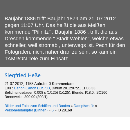
Baujahr 1886 trifft Baujahr 1879 am 21.
07.2012
gegen 11:07 Uhr. Das heißt die aus Meißen
kommende "Pillnitz" , Baujahr 1886 , trifft die aus
Dresden kommende " Stadt Wehlen", welche etwas
schneller, weil stromab , unterwegs ist. Pech für den
Fotografen, nicht näher dran zu sein, so kam ein
TAMRON Tele zum Einsatz.
Siegfried Heße
21.07.2012, 1158 Aufrufe, 0 Kommentare
EXIF:
Canon Canon EOS 5D
, Datum 2012:07:21 11:06:33,
Belichtungsdauer: 0.008 s (1/125) (1/125), Blende: f/18.0, ISO160,
Brennweite: 300.00 (300/1)
Bilder und Fotos von Schiffen und Booten
»
Dampfschiffe
»
Personendampfer (Binnen)
»
S
»
ID 28168