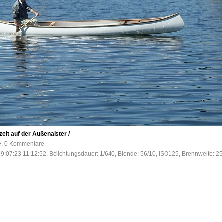
it auf der Außenalster /
fe, 0 Kommentare
9:07:23 11:12:52, Belichtungsdauer: 1/640, Blende: 56/10, ISO125, Brennweite: 2