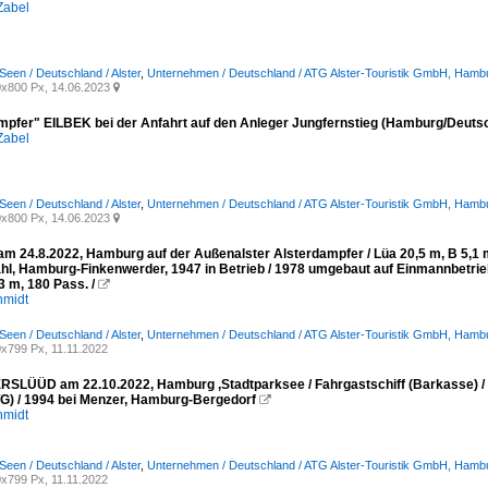
Zabel
Seen / Deutschland / Alster
,
Unternehmen / Deutschland / ATG Alster-Touristik GmbH, Hamb
x800 Px, 14.06.2023

mpfer" EILBEK bei der Anfahrt auf den Anleger Jungfernstieg (Hamburg/Deutsc
Zabel
Seen / Deutschland / Alster
,
Unternehmen / Deutschland / ATG Alster-Touristik GmbH, Hamb
x800 Px, 14.06.2023

m 24.8.2022, Hamburg auf der Außenalster Alsterdampfer / Lüa 20,5 m, B 5,1 m 
hl, Hamburg-Finkenwerder, 1947 in Betrieb / 1978 umgebaut auf Einmannbetri
3 m, 180 Pass. /

hmidt
Seen / Deutschland / Alster
,
Unternehmen / Deutschland / ATG Alster-Touristik GmbH, Hamb
x799 Px, 11.11.2022
LÜÜD am 22.10.2022, Hamburg ,Stadtparksee / Fahrgastschiff (Barkasse) / Lüa 
) / 1994 bei Menzer, Hamburg-Bergedorf

hmidt
Seen / Deutschland / Alster
,
Unternehmen / Deutschland / ATG Alster-Touristik GmbH, Hamb
x799 Px, 11.11.2022