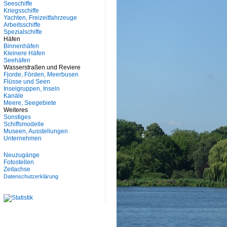
Seeschiffe
Kriegsschiffe
Yachten, Freizeitfahrzeuge
Arbeitsschiffe
Spezialschiffe
Häfen
Binnenhäfen
Kleinere Häfen
Seehäfen
Wasserstraßen und Reviere
Fjorde, Förden, Meerbusen
Flüsse und Seen
Inselgruppen, Inseln
Kanäle
Meere, Seegebiete
Weiteres
Sonstiges
Schiffsmodelle
Museen, Ausstellungen
Unternehmen
Neuzugänge
Fotostellen
Zeitachse
Datenschutzerklärung