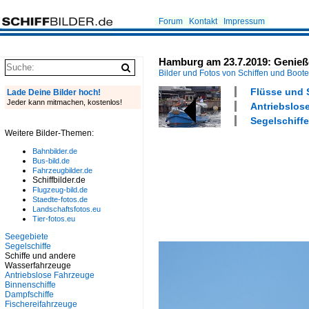
Forum
Kontakt
Impressum
Hamburg am 23.7.2019: Genießer
Bilder und Fotos von Schiffen und Boot
Flüsse und S
Lade Deine Bilder hoch!
Jeder kann mitmachen, kostenlos!
Antriebslos
Segelschiffe
Weitere Bilder-Themen:
Bahnbilder.de
Bus-bild.de
Fahrzeugbilder.de
Schiffbilder.de
Flugzeug-bild.de
Staedte-fotos.de
Landschaftsfotos.eu
Tier-fotos.eu
Seegebiete
Segelschiffe
Schiffe und andere
Wasserfahrzeuge
Antriebslose Fahrzeuge
Binnenschiffe
Dampfschiffe
Fischereifahrzeuge