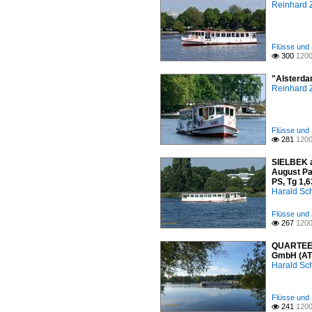
Reinhard 
Flüsse und 
300
1200

"Alsterda
Reinhard 
Flüsse und 
281
1200

SIELBEK a
August Pa
PS, Tg 1,6
Harald Sc
Flüsse und 
267
1200

QUARTEERS
GmbH (ATG
Harald Sc
Flüsse und 
241
1200
