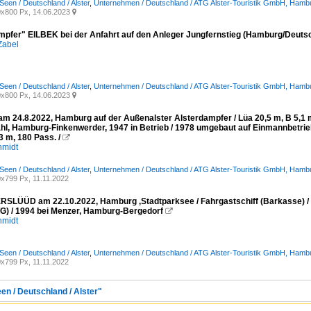
Seen / Deutschland / Alster
,
Unternehmen / Deutschland / ATG Alster-Touristik GmbH, Hamb
x800 Px, 14.06.2023

mpfer" EILBEK bei der Anfahrt auf den Anleger Jungfernstieg (Hamburg/Deutsc
Zabel
Seen / Deutschland / Alster
,
Unternehmen / Deutschland / ATG Alster-Touristik GmbH, Hamb
x800 Px, 14.06.2023

m 24.8.2022, Hamburg auf der Außenalster Alsterdampfer / Lüa 20,5 m, B 5,1 m 
hl, Hamburg-Finkenwerder, 1947 in Betrieb / 1978 umgebaut auf Einmannbetri
3 m, 180 Pass. /

hmidt
Seen / Deutschland / Alster
,
Unternehmen / Deutschland / ATG Alster-Touristik GmbH, Hamb
x799 Px, 11.11.2022
LÜÜD am 22.10.2022, Hamburg ,Stadtparksee / Fahrgastschiff (Barkasse) / Lüa 
) / 1994 bei Menzer, Hamburg-Bergedorf

hmidt
Seen / Deutschland / Alster
,
Unternehmen / Deutschland / ATG Alster-Touristik GmbH, Hamb
x799 Px, 11.11.2022
en / Deutschland / Alster"