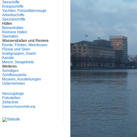
Seeschiffe
Kriegsschiffe
Yachten, Freizeitfahrzeuge
Arbeitsschiffe
Spezialschiffe
Häfen
Binnenhäfen
Kleinere Häfen
Seehäfen
Wasserstraßen und Reviere
Fjorde, Förden, Meerbusen
Flüsse und Seen
Inselgruppen, Inseln
Kanäle
Meere, Seegebiete
Weiteres
Sonstiges
Schiffsmodelle
Museen, Ausstellungen
Unternehmen
Neuzugänge
Fotostellen
Zeitachse
Datenschutzerklärung