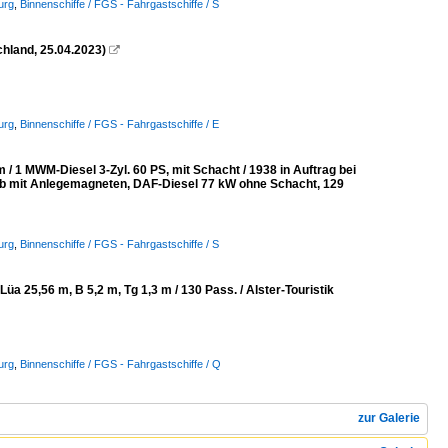
urg
,
Binnenschiffe / FGS - Fahrgastschiffe / S
hland, 25.04.2023)

urg
,
Binnenschiffe / FGS - Fahrgastschiffe / E
/ 1 MWM-Diesel 3-Zyl. 60 PS, mit Schacht / 1938 in Auftrag bei
eb mit Anlegemagneten, DAF-Diesel 77 kW ohne Schacht, 129
urg
,
Binnenschiffe / FGS - Fahrgastschiffe / S
25,56 m, B 5,2 m, Tg 1,3 m / 130 Pass. / Alster-Touristik
urg
,
Binnenschiffe / FGS - Fahrgastschiffe / Q
zur Galerie