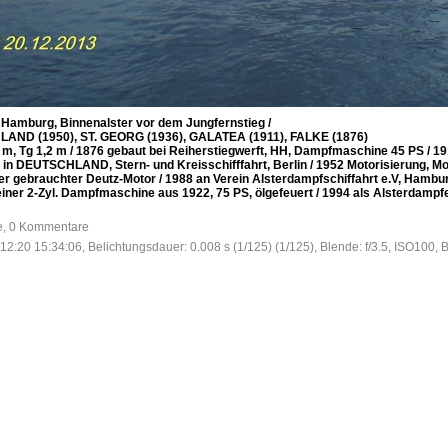
 Hamburg, Binnenalster vor dem Jungfernstieg /
AND (1950), ST. GEORG (1936), GALATEA (1911), FALKE (1876)
6 m, Tg 1,2 m / 1876 gebaut bei Reiherstiegwerft, HH, Dampfmaschine 45 PS /
 DEUTSCHLAND, Stern- und Kreisschifffahrt, Berlin / 1952 Motorisierung, Mod
 gebrauchter Deutz-Motor / 1988 an Verein Alsterdampfschiffahrt e.V, Hamburg
iner 2-Zyl. Dampfmaschine aus 1922, 75 PS, ölgefeuert / 1994 als Alsterdampfe
fe, 0 Kommentare
12:20 15:34:06, Belichtungsdauer: 0.008 s (1/125) (1/125), Blende: f/3.5, ISO100, 