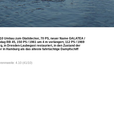
 1910 Umbau zum Glattdecker, 70 PS, neuer Name GALATEA /
ag RB 45, 150 PS / 1961 um 4 m verlängert, 112 PS / 1969
, in Dresden-Laubegast restauriert, in den Zustand der
r in Hamburg als das älteste fahrtüchtige Dampfschiff
Brennweite: 4.10 (41/10)