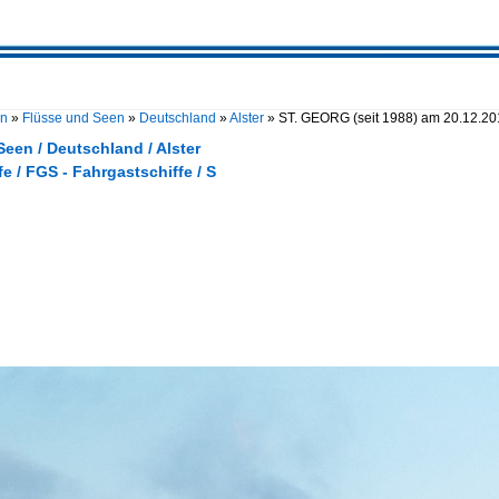
en
»
Flüsse und Seen
»
Deutschland
»
Alster
»
ST. GEORG (seit 1988) am 20.12.20
een / Deutschland / Alster
e / FGS - Fahrgastschiffe / S