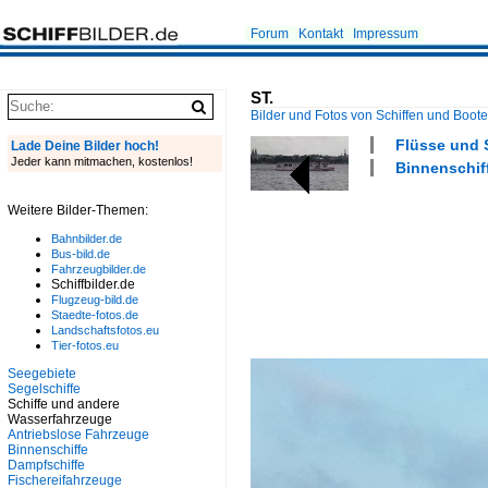
Forum
Kontakt
Impressum
ST.
Bilder und Fotos von Schiffen und Boot
Flüsse und S
Lade Deine Bilder hoch!
Jeder kann mitmachen, kostenlos!
Binnenschiff
Weitere Bilder-Themen:
Bahnbilder.de
Bus-bild.de
Fahrzeugbilder.de
Schiffbilder.de
Flugzeug-bild.de
Staedte-fotos.de
Landschaftsfotos.eu
Tier-fotos.eu
Seegebiete
Segelschiffe
Schiffe und andere
Wasserfahrzeuge
Antriebslose Fahrzeuge
Binnenschiffe
Dampfschiffe
Fischereifahrzeuge