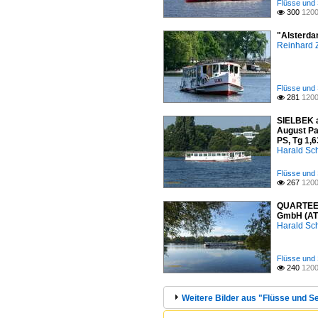
Flüsse und 
300
1200

"Alsterda
Reinhard 
Flüsse und 
281
1200

SIELBEK a
August Pa
PS, Tg 1,6
Harald Sc
Flüsse und 
267
1200

QUARTEERS
GmbH (ATG
Harald Sc
Flüsse und 
240
1200

Weitere Bilder aus "Flüsse und Se