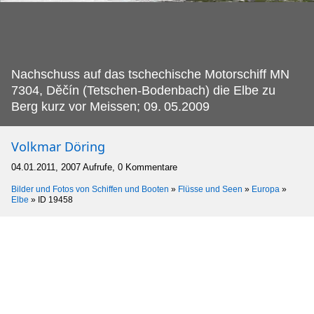
Nachschuss auf das tschechische Motorschiff MN
7304, Děčín (Tetschen-Bodenbach) die Elbe zu
Berg kurz vor Meissen; 09.
05.2009
Volkmar Döring
04.01.2011, 2007 Aufrufe, 0 Kommentare
Bilder und Fotos von Schiffen und Booten
»
Flüsse und Seen
»
Europa
»
Elbe
»
ID 19458