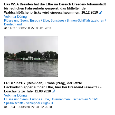
Das WSA Dresden hat die Elbe im Bereich Dresden-Johannstadt
für jeglichen Fahrverkehr gesperrt: das Mittelteil der
Waldschlößchenbrücke wird eingeschwommen; 16.12.2010

Volkmar Döring
Flüsse und Seen / Europa / Elbe
,
Sonstiges / Binnen-Schifffahrtszeichen /
Deutschland
1462 1000x750 Px, 03.01.2011

LR BESKYDY (Beskiden), Praha (Prag), der letzte
Heckradschlepper auf der Elbe, hier bei Dresden-Blasewitz / -
Loschwitz zu Tale; 11.08.2010

Volkmar Döring
Flüsse und Seen / Europa / Elbe
,
Unternehmen / Tschechien / CSPL
,
Spezialschiffe / Schlepper / tugs / B
1994 1000x750 Px, 31.12.2010
