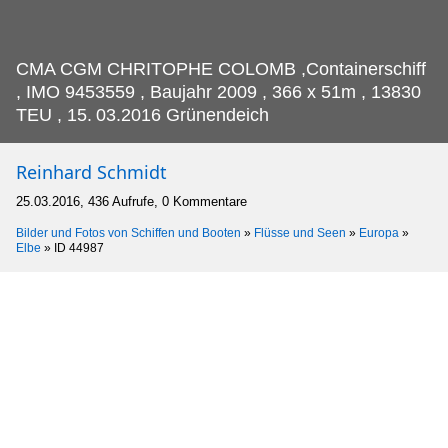
CMA CGM CHRITOPHE COLOMB ,Containerschiff
, IMO 9453559 , Baujahr 2009 , 366 x 51m , 13830
TEU , 15.
03.2016 Grünendeich
Reinhard Schmidt
25.03.2016, 436 Aufrufe, 0 Kommentare
Bilder und Fotos von Schiffen und Booten
»
Flüsse und Seen
»
Europa
»
Elbe
»
ID 44987