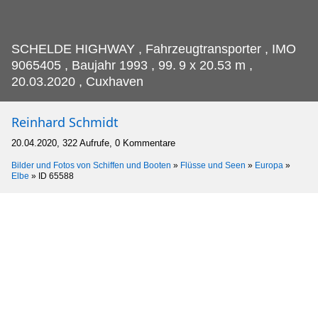
SCHELDE HIGHWAY , Fahrzeugtransporter , IMO
9065405 , Baujahr 1993 , 99.
9 x 20.53 m ,
20.03.2020 , Cuxhaven
Reinhard Schmidt
20.04.2020, 322 Aufrufe, 0 Kommentare
Bilder und Fotos von Schiffen und Booten
»
Flüsse und Seen
»
Europa
»
Elbe
»
ID 65588