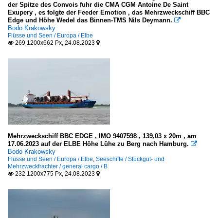
der Spitze des Convois fuhr die CMA CGM Antoine De Saint
Exupery , es folgte der Feeder Emotion , das Mehrzweckschiff BBC
Edge und Höhe Wedel das Binnen-TMS Nils Deymann.

Bodo Krakowsky
Flüsse und Seen / Europa / Elbe
269 1200x662 Px, 24.08.2023


Mehrzweckschiff BBC EDGE , IMO 9407598 , 139,03 x 20m , am
17.06.2023 auf der ELBE Höhe Lühe zu Berg nach Hamburg.

Bodo Krakowsky
Flüsse und Seen / Europa / Elbe
,
Seeschiffe / Stückgut- und
Mehrzweckfrachter / general cargo / B
232 1200x775 Px, 24.08.2023

