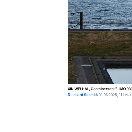
XIN WEI HAI , Containerschiff , IMO 93
Reinhard Schmidt
01.06.2025, 111 Auf