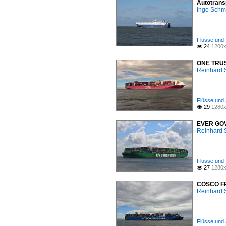
Autotrans
Ingo Schm
Flüsse und 
24
1200x

ONE TRUST
Reinhard 
Flüsse und 
29
1280x

EVER GOVE
Reinhard 
Flüsse und 
27
1280x

COSCO FRA
Reinhard 
Flüsse und 