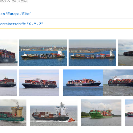
853 Px, 24.07.2026
en / Europa / Elbe"
ntainerschiffe / X - Y - Z"