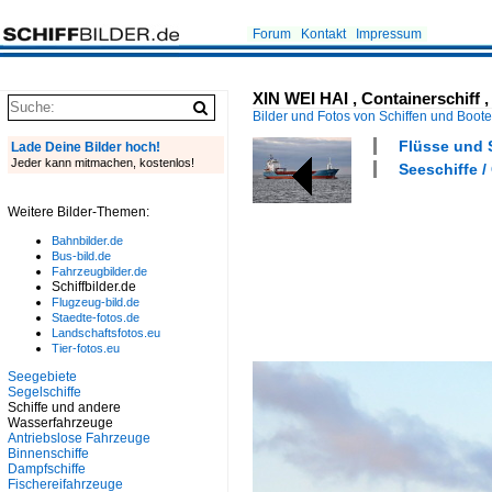
Forum
Kontakt
Impressum
XIN WEI HAI , Containerschiff ,
Bilder und Fotos von Schiffen und Boot
Flüsse und S
Lade Deine Bilder hoch!
Jeder kann mitmachen, kostenlos!
Seeschiffe / 
Weitere Bilder-Themen:
Bahnbilder.de
Bus-bild.de
Fahrzeugbilder.de
Schiffbilder.de
Flugzeug-bild.de
Staedte-fotos.de
Landschaftsfotos.eu
Tier-fotos.eu
Seegebiete
Segelschiffe
Schiffe und andere
Wasserfahrzeuge
Antriebslose Fahrzeuge
Binnenschiffe
Dampfschiffe
Fischereifahrzeuge