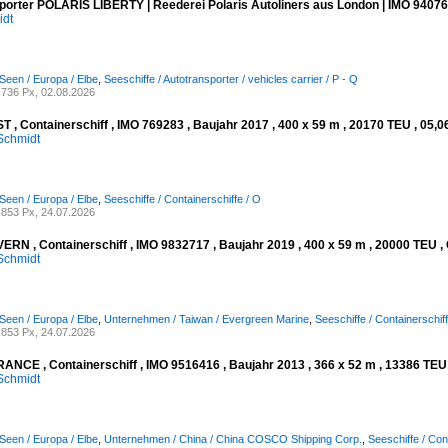
porter POLARIS LIBERTY | Reederei Polaris Autoliners aus London | IMO 94076
idt
Seen / Europa / Elbe
,
Seeschiffe / Autotransporter / vehicles carrier / P - Q
736 Px, 02.08.2026
 , Containerschiff , IMO 769283 , Baujahr 2017 , 400 x 59 m , 20170 TEU , 05,0
Schmidt
Seen / Europa / Elbe
,
Seeschiffe / Containerschiffe / O
853 Px, 24.07.2026
RN , Containerschiff , IMO 9832717 , Baujahr 2019 , 400 x 59 m , 20000 TEU , 
Schmidt
Seen / Europa / Elbe
,
Unternehmen / Taiwan / Evergreen Marine
,
Seeschiffe / Containerschiff
853 Px, 24.07.2026
NCE , Containerschiff , IMO 9516416 , Baujahr 2013 , 366 x 52 m , 13386 TEU ,
Schmidt
Seen / Europa / Elbe
,
Unternehmen / China / China COSCO Shipping Corp.
,
Seeschiffe / Con