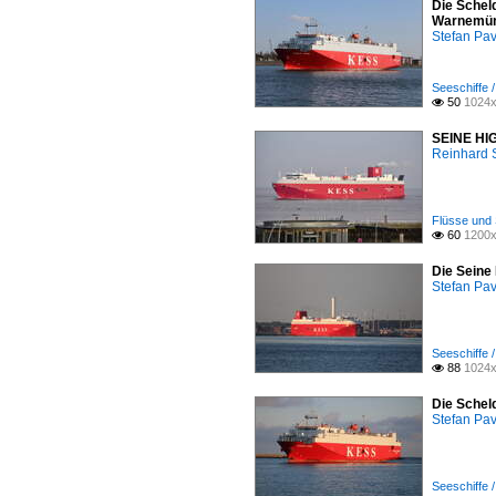
Die Schel
Warnemü
Stefan Pav
Seeschiffe /
50
1024x

SEINE HIG
Reinhard 
Flüsse und 
60
1200x

Die Seine
Stefan Pav
Seeschiffe /
88
1024x

Die Schel
Stefan Pav
Seeschiffe /