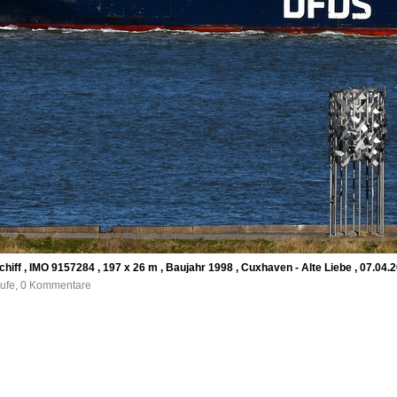
 , IMO 9157284 , 197 x 26 m , Baujahr 1998 , Cuxhaven - Alte Liebe , 07.04.2
rufe, 0 Kommentare