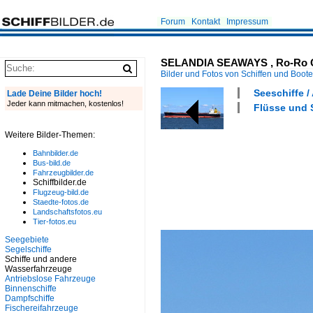
Forum
Kontakt
Impressum
SELANDIA SEAWAYS , Ro-Ro Cargo
Bilder und Fotos von Schiffen und Boot
Seeschiffe / 
Lade Deine Bilder hoch!
Jeder kann mitmachen, kostenlos!
Flüsse und S
Weitere Bilder-Themen:
Bahnbilder.de
Bus-bild.de
Fahrzeugbilder.de
Schiffbilder.de
Flugzeug-bild.de
Staedte-fotos.de
Landschaftsfotos.eu
Tier-fotos.eu
Seegebiete
Segelschiffe
Schiffe und andere
Wasserfahrzeuge
Antriebslose Fahrzeuge
Binnenschiffe
Dampfschiffe
Fischereifahrzeuge