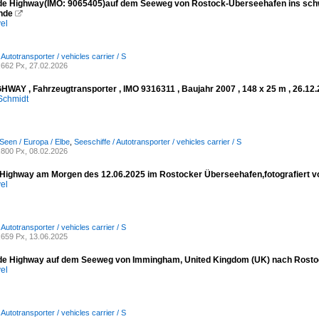
de Highway(IMO: 9065405)auf dem Seeweg von Rostock-Überseehafen ins sch
nde

el
 Autotransporter / vehicles carrier / S
662 Px, 27.02.2026
HWAY , Fahrzeugtransporter , IMO 9316311 , Baujahr 2007 , 148 x 25 m , 26.12.2
Schmidt
Seen / Europa / Elbe
,
Seeschiffe / Autotransporter / vehicles carrier / S
800 Px, 08.02.2026
 Highway am Morgen des 12.06.2025 im Rostocker Überseehafen,fotografiert 
el
 Autotransporter / vehicles carrier / S
659 Px, 13.06.2025
de Highway auf dem Seeweg von Immingham, United Kingdom (UK) nach Rostoc
el
 Autotransporter / vehicles carrier / S