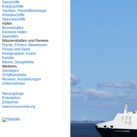
Seeschiffe
Kriegsschiffe
Yachten, Freizeitfahrzeuge
Arbeitsschiffe
Spezialschiffe
Häfen
Binnenhäfen
Kleinere Häfen
Seehäfen
Wasserstraßen und Reviere
Fjorde, Förden, Meerbusen
Flüsse und Seen
Inselgruppen, Inseln
Kanäle
Meere, Seegebiete
Weiteres
Sonstiges
Schiffsmodelle
Museen, Ausstellungen
Unternehmen
Neuzugänge
Fotostellen
Zeitachse
Datenschutzerklärung