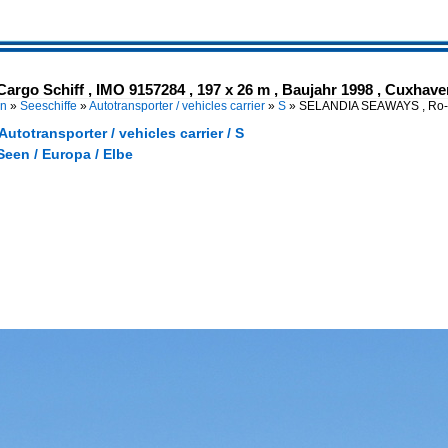
 Schiff , IMO 9157284 , 197 x 26 m , Baujahr 1998 , Cuxhaven -
en
»
Seeschiffe
»
Autotransporter / vehicles carrier
»
S
»
SELANDIA SEAWAYS , Ro-R
Autotransporter / vehicles carrier / S
een / Europa / Elbe