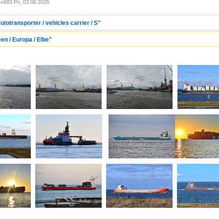
x683 Px, 03.06.2025
utotransporter / vehicles carrier / S"
en / Europa / Elbe"