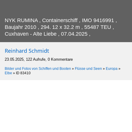
NYK RUMINA , Containerschiff , IMO 9416991 ,
Baujahr 2010 , 294.
12 x 32.2 m , 55487 TEU ,
Cuxhaven - Alte Liebe , 07.04.2025 ,
Reinhard Schmidt
23.05.2025, 122 Aufrufe, 0 Kommentare
Bilder und Fotos von Schiffen und Booten
»
Flüsse und Seen
»
Europa
»
Elbe
»
ID 83410