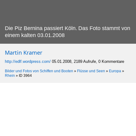
Die Piz Bernina passiert Köln.
Das Foto stammt von
einem kalten 03.01.2008
Martin Kramer
http://edlf.wordpress.com/
05.01.2008, 2189 Aufrufe, 0 Kommentare
Bilder und Fotos von Schiffen und Booten
»
Flüsse und Seen
»
Europa
»
Rhein
»
ID 3964