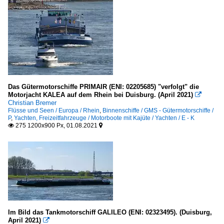
Das Gütermotorschiffe PRIMAIR (ENI: 02205685) "verfolgt" die
Motorjacht KALEA auf dem Rhein bei Duisburg. (April 2021)

Christian Bremer
Flüsse und Seen / Europa / Rhein
,
Binnenschiffe / GMS - Gütermotorschiffe /
P
,
Yachten, Freizeitfahrzeuge / Motorboote mit Kajüte / Yachten / E - K
275 1200x900 Px, 01.08.2021


Im Bild das Tankmotorschiff GALILEO (ENI: 02323495). (Duisburg,
April 2021)
