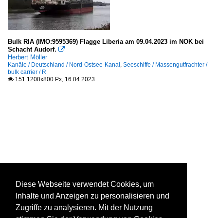
Bulk RIA (IMO:9595369) Flagge Liberia am 09.04.2023 im NOK bei
Schacht Audorf.

Herbert Möller
Kanäle / Deutschland / Nord-Ostsee-Kanal
,
Seeschiffe / Massengutfrachter /
bulk carrier / R
151 1200x800 Px, 16.04.2023

Diese Webseite verwendet Cookies, um
Inhalte und Anzeigen zu personalisieren und
Zugriffe zu analysieren. Mit der Nutzung