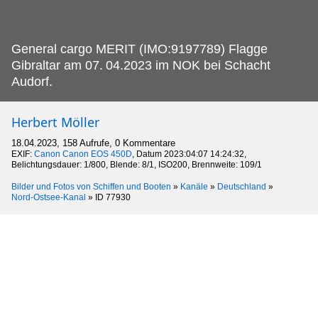
General cargo MERIT (IMO:9197789) Flagge
Gibraltar am 07.
04.2023 im NOK bei Schacht
Audorf.
Herbert Möller
18.04.2023, 158 Aufrufe, 0 Kommentare
EXIF:
Canon Canon EOS 450D
, Datum 2023:04:07 14:24:32,
Belichtungsdauer: 1/800, Blende: 8/1, ISO200, Brennweite: 109/1
Bilder und Fotos von Schiffen und Booten
»
Kanäle
»
Deutschland
»
Nord-Ostsee-Kanal
»
ID 77930