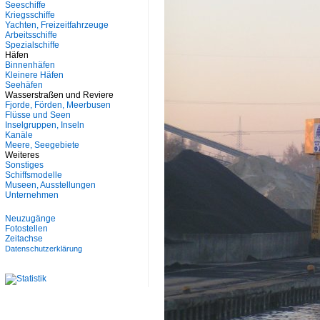
Seeschiffe
Kriegsschiffe
Yachten, Freizeitfahrzeuge
Arbeitsschiffe
Spezialschiffe
Häfen
Binnenhäfen
Kleinere Häfen
Seehäfen
Wasserstraßen und Reviere
Fjorde, Förden, Meerbusen
Flüsse und Seen
Inselgruppen, Inseln
Kanäle
Meere, Seegebiete
Weiteres
Sonstiges
Schiffsmodelle
Museen, Ausstellungen
Unternehmen
Neuzugänge
Fotostellen
Zeitachse
Datenschutzerklärung