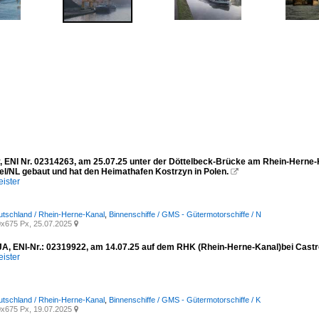
, ENI Nr. 02314263, am 25.07.25 unter der Döttelbeck-Brücke am Rhein-Herne-K
l/NL gebaut und hat den Heimathafen Kostrzyn in Polen.

ister
utschland / Rhein-Herne-Kanal
,
Binnenschiffe / GMS - Gütermotorschiffe / N
x675 Px, 25.07.2025

, ENI-Nr.: 02319922, am 14.07.25 auf dem RHK (Rhein-Herne-Kanal)bei Castr
ister
utschland / Rhein-Herne-Kanal
,
Binnenschiffe / GMS - Gütermotorschiffe / K
x675 Px, 19.07.2025
