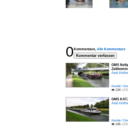
0
Kommentare,
Alle Kommentare
Kommentar verfassen
GMS Nelly
Zaltbomme
Axel Hofme
Kanäle / De
134
1200

GMS KATJA
Axel Hofme
Kanäle / De
145
1200
