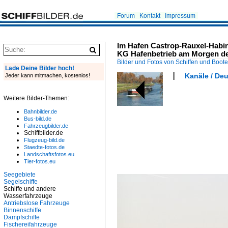
Forum
Kontakt
Impressum
Im Hafen Castrop-Rauxel-Habin
KG Hafenbetrieb am Morgen des
Bilder und Fotos von Schiffen und Boot
Lade Deine Bilder hoch!
Kanäle / De
Jeder kann mitmachen, kostenlos!
Weitere Bilder-Themen:
Bahnbilder.de
Bus-bild.de
Fahrzeugbilder.de
Schiffbilder.de
Flugzeug-bild.de
Staedte-fotos.de
Landschaftsfotos.eu
Tier-fotos.eu
Seegebiete
Segelschiffe
Schiffe und andere
Wasserfahrzeuge
Antriebslose Fahrzeuge
Binnenschiffe
Dampfschiffe
Fischereifahrzeuge