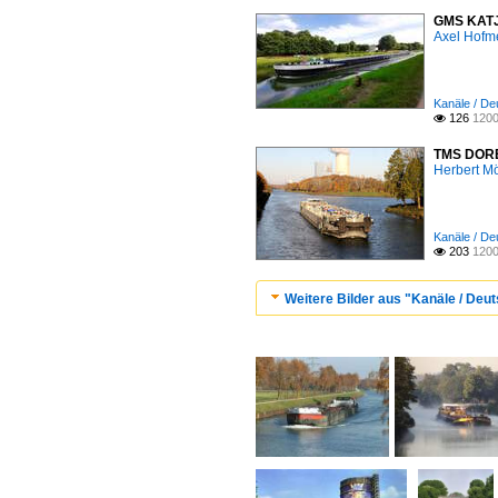
GMS KATJA
Axel Hofme
Kanäle / De
126
1200

TMS DORES
Herbert Mö
Kanäle / De
203
1200

Weitere Bilder aus "Kanäle / Deu