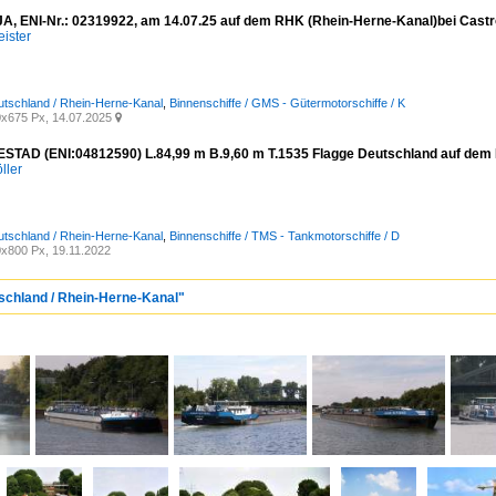
, ENI-Nr.: 02319922, am 14.07.25 auf dem RHK (Rhein-Herne-Kanal)bei Castr
ister
utschland / Rhein-Herne-Kanal
,
Binnenschiffe / GMS - Gütermotorschiffe / K
x675 Px, 14.07.2025

TAD (ENI:04812590) L.84,99 m B.9,60 m T.1535 Flagge Deutschland auf dem RH
ller
utschland / Rhein-Herne-Kanal
,
Binnenschiffe / TMS - Tankmotorschiffe / D
x800 Px, 19.11.2022
tschland / Rhein-Herne-Kanal"