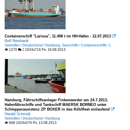
Containerschiff "Larissa", 11.408 t im HH-Hafen - 12.07.2013

Rolf Reinhardt
Seehäfen / Deutschland / Hamburg
,
Seeschiffe / Containerschiffe / L
1270
1024x716 Px, 16.08.2013

 2
Hamburg, Fährschiffsanleger Finkenwerder am 24.7.2013,
Hafenfährschiffe und Tankschiff MAERSK BORNEO unter
Schlepperassistenz ZP BOXER in das Köhlfleet einlaufend

Harald Schmidt
Seehäfen / Deutschland / Hamburg
608 1024x576 Px, 13.08.2013
