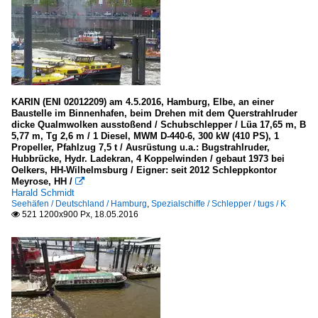
KARIN (ENI 02012209) am 4.5.2016, Hamburg, Elbe, an einer
Baustelle im Binnenhafen, beim Drehen mit dem Querstrahlruder
dicke Qualmwolken ausstoßend / Schubschlepper / Lüa 17,65 m, B
5,77 m, Tg 2,6 m / 1 Diesel, MWM D-440-6, 300 kW (410 PS), 1
Propeller, Pfahlzug 7,5 t / Ausrüstung u.a.: Bugstrahlruder,
Hubbrücke, Hydr. Ladekran, 4 Koppelwinden / gebaut 1973 bei
Oelkers, HH-Wilhelmsburg / Eigner: seit 2012 Schleppkontor
Meyrose, HH /

Harald Schmidt
Seehäfen / Deutschland / Hamburg
,
Spezialschiffe / Schlepper / tugs / K
521 1200x900 Px, 18.05.2016
