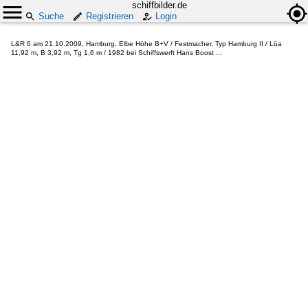
schiffbilder.de
Suche
Registrieren
Login
L&R 6 am 21.10.2009, Hamburg, Elbe Höhe B+V / Festmacher, Typ Hamburg II / Lüa
11,92 m, B 3,92 m, Tg 1,6 m / 1982 bei Schiffswerft Hans Boost ...