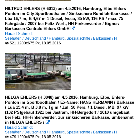
HILTRUD EHLERS (H 6013) am 4.5.2016, Hamburg, Elbe Ehlers
Ponton im City-Sportboothafen / Sinksichere Rundfahrtbarkasse /
Lüa 16,7 m, B 4,67 m 1 Diesel, Iveco, 85 kW, 116 PS / max. 75
Fahrgäste / 2007 bei Feltz Werft, HH-Finkenwerder / Eigner:
Barkassen-Centrale Ehlers GmbH

Harald Schmidt
Seehäfen / Deutschland / Hamburg
,
Spezialschiffe / Barkassen / H
521 1200x675 Px, 18.05.2016

HELGA EHLERS (H 3048) am 4.5.2016, Hamburg, Elbe, Ehlers-
Ponton im Sportboothafen / Ex-Name: HANS HERMANN / Barkasse
/ Lüa 15,4 m, B 3,8 m, Tg m / Zul. 50 Pers. / 1 Diesel, MB, 97 kW
(132 PS)gebaut 1921 bei Jastram, HH-Bergedorf / 2010 umgebaut
bei Felz, HH-Finkenwerder, zur sinksicheren Barkasse, umbenannt
in HELGA EHLERS /

Harald Schmidt
Seehäfen / Deutschland / Hamburg
,
Spezialschiffe / Barkassen / H
479 1200x675 Px, 18.05.2016
