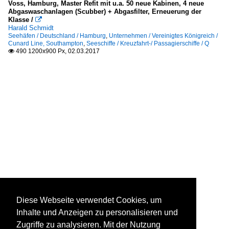
Voss, Hamburg, Master Refit mit u.a. 50 neue Kabinen, 4 neue
Abgaswaschanlagen (Scubber) + Abgasfilter, Erneuerung der
Klasse /

Harald Schmidt
Seehäfen / Deutschland / Hamburg
,
Unternehmen / Vereinigtes Königreich /
Cunard Line, Southampton
,
Seeschiffe / Kreuzfahrt-/ Passagierschiffe / Q
490 1200x900 Px, 02.03.2017

Diese Webseite verwendet Cookies, um
Inhalte und Anzeigen zu personalisieren und
Zugriffe zu analysieren. Mit der Nutzung