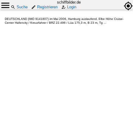
schiffbilder.de
Suche
Registrieren
Login
DEUTSCHLAND (IMO 9141807) im Mai 2006, Hamburg auslaufend, Elbe Höhe Cruise-
Center Hafencity / Kreuzfahrer / BRZ 22.496 / Lüa 175,3 m, B 23 m, Tg ...