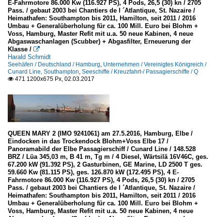
E-Fahrmotore 86.000 Kw (116.927 PS), 4 Pods, 26,5 (30) kn / 2705
Pass. / gebaut 2003 bei Chantiers de l ´Atlantique, St. Nazaire /
Heimathafen: Southampton bis 2011, Hamilton, seit 2011 / 2016
Umbau + Generalüberholung für ca. 100 Mill. Euro bei Blohm +
Voss, Hamburg, Master Refit mit u.a. 50 neue Kabinen, 4 neue
Abgaswaschanlagen (Scubber) + Abgasfilter, Erneuerung der
Klasse /

Harald Schmidt
Seehäfen / Deutschland / Hamburg
,
Unternehmen / Vereinigtes Königreich /
Cunard Line, Southampton
,
Seeschiffe / Kreuzfahrt-/ Passagierschiffe / Q
471 1200x675 Px, 02.03.2017

QUEEN MARY 2 (IMO 9241061) am 27.5.2016, Hamburg, Elbe /
Eindocken in das Trockendock Blohm+Voss Elbe 17 /
Panoramabild der Elbe Passagierschiff / Cunard Line / 148.528
BRZ / Lüa 345,03 m, B 41 m, Tg m / 4 Diesel, Wärtsilä 16V46C, ges.
67.200 kW (91.392 PS), 2 Gasturbinen, GE Marine, LD 2500 T ges.
59.660 Kw (81.115 PS), ges. 126.870 kW (172.495 PS), 4 E-
Fahrmotore 86.000 Kw (116.927 PS), 4 Pods, 26,5 (30) kn / 2705
Pass. / gebaut 2003 bei Chantiers de l ´Atlantique, St. Nazaire /
Heimathafen: Southampton bis 2011, Hamilton, seit 2011 / 2016
Umbau + Generalüberholung für ca. 100 Mill. Euro bei Blohm +
Voss, Hamburg, Master Refit mit u.a. 50 neue Kabinen, 4 neue