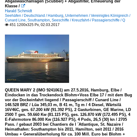
Abgaswaschanlagen (Scubber) + Abgasfilter, Erneuerung der
Klasse /

Harald Schmidt
Seehäfen / Deutschland / Hamburg
,
Unternehmen / Vereinigtes Königreich /
Cunard Line, Southampton
,
Seeschiffe / Kreuzfahrt-/ Passagierschiffe / Q
451 1200x325 Px, 02.03.2017

QUEEN MARY 2 (IMO 9241061) am 27.5.2016, Hamburg, Elbe /
Eindocken in das Trockendock Blohm+Voss Elbe 17 / mit dem Bug
vor der Dockeinfahrt liegend / Passagierschiff / Cunard Line /
148.528 BRZ / Lüa 345,03 m, B 41 m, Tg m / 4 Diesel, Wärtsilä
16V46C, ges. 67.200 kW (91.392 PS), 2 Gasturbinen, GE Marine, LD
2500 T ges. 59.660 Kw (81.115 PS), ges. 126.870 kW (172.495 PS), 4
E-Fahrmotore 86.000 Kw (116.927 PS), 4 Pods, 26,5 (30) kn / 2705
Pass. / gebaut 2003 bei Chantiers de l ´Atlantique, St. Nazaire /
Heimathafen: Southampton bis 2011, Hamilton, seit 2011 / 2016
Umbau + Generalüberholung für ca. 100 Mill. Euro bei Blohm +