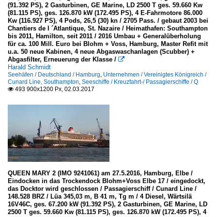
(91.392 PS), 2 Gasturbinen, GE Marine, LD 2500 T ges. 59.660 Kw
(81.115 PS), ges. 126.870 kW (172.495 PS), 4 E-Fahrmotore 86.000
Kw (116.927 PS), 4 Pods, 26,5 (30) kn / 2705 Pass. / gebaut 2003 bei
Chantiers de l ´Atlantique, St. Nazaire / Heimathafen: Southampton
bis 2011, Hamilton, seit 2011 / 2016 Umbau + Generalüberholung
für ca. 100 Mill. Euro bei Blohm + Voss, Hamburg, Master Refit mit
u.a. 50 neue Kabinen, 4 neue Abgaswaschanlagen (Scubber) +
Abgasfilter, Erneuerung der Klasse /

Harald Schmidt
Seehäfen / Deutschland / Hamburg
,
Unternehmen / Vereinigtes Königreich /
Cunard Line, Southampton
,
Seeschiffe / Kreuzfahrt-/ Passagierschiffe / Q
493 900x1200 Px, 02.03.2017

QUEEN MARY 2 (IMO 9241061) am 27.5.2016, Hamburg, Elbe /
Eindocken in das Trockendock Blohm+Voss Elbe 17 / eingedockt,
das Docktor wird geschlossen / Passagierschiff / Cunard Line /
148.528 BRZ / Lüa 345,03 m, B 41 m, Tg m / 4 Diesel, Wärtsilä
16V46C, ges. 67.200 kW (91.392 PS), 2 Gasturbinen, GE Marine, LD
2500 T ges. 59.660 Kw (81.115 PS), ges. 126.870 kW (172.495 PS), 4