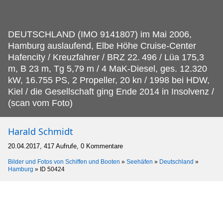
DEUTSCHLAND (IMO 9141807) im Mai 2006,
Hamburg auslaufend, Elbe Höhe Cruise-Center
Hafencity / Kreuzfahrer / BRZ 22.
496 / Lüa 175,3
m, B 23 m, Tg 5,79 m / 4 MaK-Diesel, ges. 12.320
kW, 16.755 PS, 2 Propeller, 20 kn / 1998 bei HDW,
Kiel / die Gesellschaft ging Ende 2014 in Insolvenz /
(scan vom Foto)
Harald Schmidt
20.04.2017, 417 Aufrufe, 0 Kommentare
Bilder und Fotos von Schiffen und Booten
»
Seehäfen
»
Deutschland
»
Hamburg
»
ID 50424