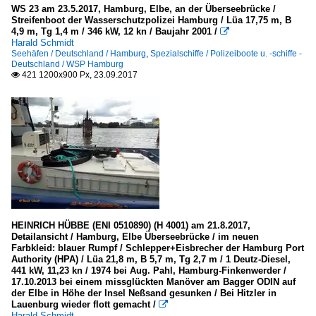
WS 23 am 23.5.2017, Hamburg, Elbe, an der Überseebrücke /
Streifenboot der Wasserschutzpolizei Hamburg / Lüa 17,75 m, B
4,9 m, Tg 1,4 m / 346 kW, 12 kn / Baujahr 2001 /

Harald Schmidt
Seehäfen / Deutschland / Hamburg
,
Spezialschiffe / Polizeiboote u. -schiffe -
Deutschland / WSP Hamburg
421 1200x900 Px, 23.09.2017

HEINRICH HÜBBE (ENI 0510890) (H 4001) am 21.8.2017,
Detailansicht / Hamburg, Elbe Überseebrücke / im neuen
Farbkleid: blauer Rumpf / Schlepper+Eisbrecher der Hamburg Port
Authority (HPA) / Lüa 21,8 m, B 5,7 m, Tg 2,7 m / 1 Deutz-Diesel,
441 kW, 11,23 kn / 1974 bei Aug. Pahl, Hamburg-Finkenwerder /
17.10.2013 bei einem missglückten Manöver am Bagger ODIN auf
der Elbe in Höhe der Insel Neßsand gesunken / Bei Hitzler in
Lauenburg wieder flott gemacht /

Harald Schmidt