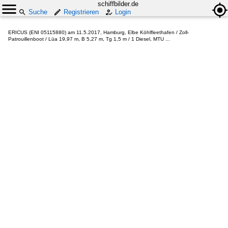
schiffbilder.de
Suche
Registrieren
Login
ERICUS (ENI 05115880) am 11.5.2017, Hamburg, Elbe Köhlfleethafen / Zoll-
Patrouillenboot / Lüa 19,97 m, B 5,27 m, Tg 1,5 m / 1 Diesel, MTU ...