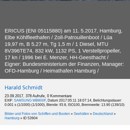
ERICUS (ENI 05115880) am 11.
5.2017, Hamburg,
Elbe Köhlfleethafen / Zoll-Patrouillenboot / Lüa
19,97 m, B 5,27 m, Tg 1,5 m / 1 Diesel, MTU
8V396TE74, 832 kW, 1132 PS, 1 Verstellpropeller,
17 kn / 1996 bei E. Menzer, HH-Geesthacht /
Eigner: Bundesministerium der Finanzen, Manager:
OFD-Hamburg / Heimathafen Hamburg /
Harald Schmidt
23.09.2017, 378 Aufrufe, 0 Kommentare
EXIF:
SAMSUNG WB800F
, Datum 2017:05:11 18:07:14, Belichtungsdauer:
0.001 s (1/1000) (1/1000), Blende: f/3.8, ISO100, Brennweite: 13.90 (139/10)
Bilder und Fotos von Schiffen und Booten
»
Seehäfen
»
Deutschland
»
Hamburg
»
ID 53904