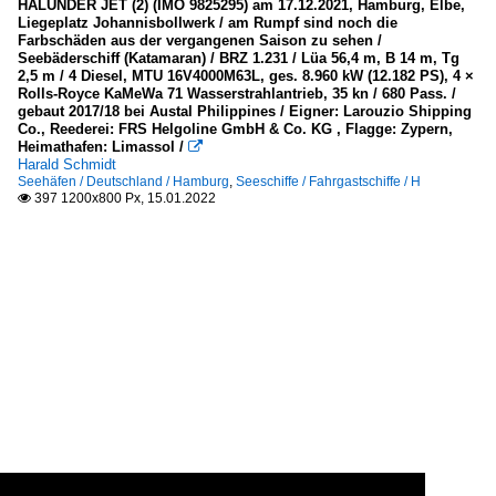
HALUNDER JET (2) (IMO 9825295) am 17.12.2021, Hamburg, Elbe,
Liegeplatz Johannisbollwerk / am Rumpf sind noch die
Farbschäden aus der vergangenen Saison zu sehen /
Seebäderschiff (Katamaran) / BRZ 1.231 / Lüa 56,4 m, B 14 m, Tg
2,5 m / 4 Diesel, MTU 16V4000M63L, ges. 8.960 kW (12.182 PS), 4 ×
Rolls-Royce KaMeWa 71 Wasserstrahlantrieb, 35 kn / 680 Pass. /
gebaut 2017/18 bei Austal Philippines / Eigner: Larouzio Shipping
Co., Reederei: FRS Helgoline GmbH & Co. KG , Flagge: Zypern,
Heimathafen: Limassol /

Harald Schmidt
Seehäfen / Deutschland / Hamburg
,
Seeschiffe / Fahrgastschiffe / H
397 1200x800 Px, 15.01.2022
