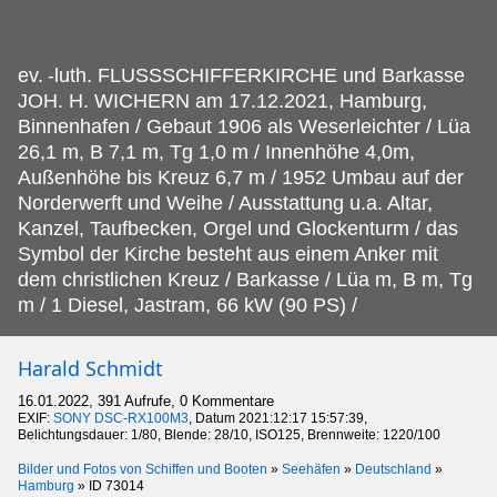
ev.
-luth. FLUSSSCHIFFERKIRCHE und Barkasse
JOH. H. WICHERN am 17.12.2021, Hamburg,
Binnenhafen / Gebaut 1906 als Weserleichter / Lüa
26,1 m, B 7,1 m, Tg 1,0 m / Innenhöhe 4,0m,
Außenhöhe bis Kreuz 6,7 m / 1952 Umbau auf der
Norderwerft und Weihe / Ausstattung u.a. Altar,
Kanzel, Taufbecken, Orgel und Glockenturm / das
Symbol der Kirche besteht aus einem Anker mit
dem christlichen Kreuz / Barkasse / Lüa m, B m, Tg
m / 1 Diesel, Jastram, 66 kW (90 PS) /
Harald Schmidt
16.01.2022, 391 Aufrufe, 0 Kommentare
EXIF:
SONY DSC-RX100M3
, Datum 2021:12:17 15:57:39,
Belichtungsdauer: 1/80, Blende: 28/10, ISO125, Brennweite: 1220/100
Bilder und Fotos von Schiffen und Booten
»
Seehäfen
»
Deutschland
»
Hamburg
»
ID 73014