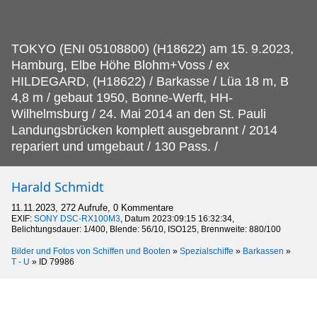
TOKYO (ENI 05108800) (H18622) am 15.
9.2023,
Hamburg, Elbe Höhe Blohm+Voss / ex
HILDEGARD, (H18622) / Barkasse / Lüa 18 m, B
4,8 m / gebaut 1950, Bonne-Werft, HH-
Wilhelmsburg / 24. Mai 2014 an den St. Pauli
Landungsbrücken komplett ausgebrannt / 2014
repariert und umgebaut / 130 Pass. /
Harald Schmidt
11.11.2023, 272 Aufrufe, 0 Kommentare
EXIF:
SONY DSC-RX100M3
, Datum 2023:09:15 16:32:34,
Belichtungsdauer: 1/400, Blende: 56/10, ISO125, Brennweite: 880/100
Bilder und Fotos von Schiffen und Booten
»
Spezialschiffe
»
Barkassen
»
T - U
»
ID 79986