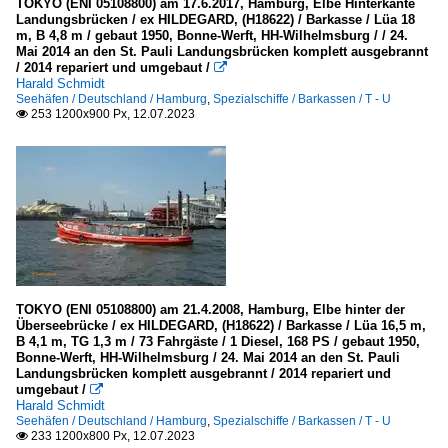
TOKYO (ENI 05108800) am 17.6.2017, Hamburg, Elbe Hinterkante
Landungsbrücken / ex HILDEGARD, (H18622) / Barkasse / Lüa 18
m, B 4,8 m / gebaut 1950, Bonne-Werft, HH-Wilhelmsburg / / 24.
Mai 2014 an den St. Pauli Landungsbrücken komplett ausgebrannt
/ 2014 repariert und umgebaut /

Harald Schmidt
Seehäfen / Deutschland / Hamburg
,
Spezialschiffe / Barkassen / T - U
253 1200x900 Px, 12.07.2023

TOKYO (ENI 05108800) am 21.4.2008, Hamburg, Elbe hinter der
Überseebrücke / ex HILDEGARD, (H18622) / Barkasse / Lüa 16,5 m,
B 4,1 m, TG 1,3 m / 73 Fahrgäste / 1 Diesel, 168 PS / gebaut 1950,
Bonne-Werft, HH-Wilhelmsburg / 24. Mai 2014 an den St. Pauli
Landungsbrücken komplett ausgebrannt / 2014 repariert und
umgebaut /

Harald Schmidt
Seehäfen / Deutschland / Hamburg
,
Spezialschiffe / Barkassen / T - U
233 1200x800 Px, 12.07.2023
