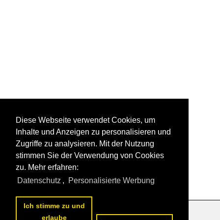
Diese Webseite verwendet Cookies, um
Inhalte und Anzeigen zu personalisieren und
Zugriffe zu analysieren. Mit der Nutzung
stimmen Sie der Verwendung von Cookies
zu. Mehr erfahren:
Datenschutz
,
Personalisierte Werbung
Ich stimme zu und
erlaube
Datenschutzerklärung
|
Impressum
|
Kontakt