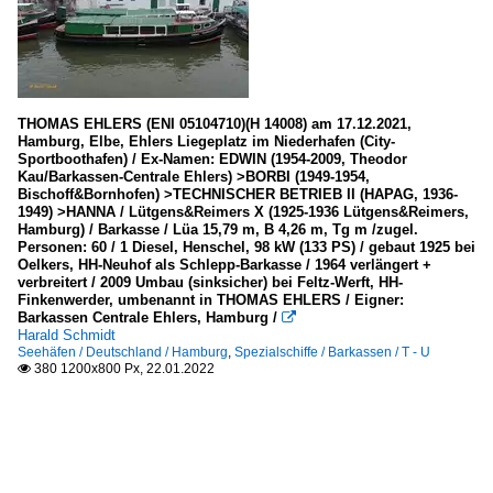
THOMAS EHLERS (ENI 05104710)(H 14008) am 17.12.2021,
Hamburg, Elbe, Ehlers Liegeplatz im Niederhafen (City-
Sportboothafen) / Ex-Namen: EDWIN (1954-2009, Theodor
Kau/Barkassen-Centrale Ehlers) >BORBI (1949-1954,
Bischoff&Bornhofen) >TECHNISCHER BETRIEB II (HAPAG, 1936-
1949) >HANNA / Lütgens&Reimers X (1925-1936 Lütgens&Reimers,
Hamburg) / Barkasse / Lüa 15,79 m, B 4,26 m, Tg m /zugel.
Personen: 60 / 1 Diesel, Henschel, 98 kW (133 PS) / gebaut 1925 bei
Oelkers, HH-Neuhof als Schlepp-Barkasse / 1964 verlängert +
verbreitert / 2009 Umbau (sinksicher) bei Feltz-Werft, HH-
Finkenwerder, umbenannt in THOMAS EHLERS / Eigner:
Barkassen Centrale Ehlers, Hamburg /

Harald Schmidt
Seehäfen / Deutschland / Hamburg
,
Spezialschiffe / Barkassen / T - U
380 1200x800 Px, 22.01.2022
